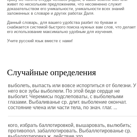
живет по нескольким предложениям, что несомненно служит
доказательством его уникальности, уникальности всех знаний
заложенных в словаре и других работах Даля.
Данный словарь, для вашего удобства разбит по буквам и
снабжается системой быстрого поиска нужных вам слов, что делает
его использование максимально удобным для изучения.
Учите русский язык вместе с нами!
Случайные определения
выболеть, выпасть или вовсе испортиться от болезни. У
него все зубы выболели. По этой беде сердце не
выболит. Черемисы подслеповаты, с выболелыми
глазами. Выбаливанье ср. длит. выболение окончат.
состояние члена или части тела, по знач. глаг. ...
кого, избрать баллотировкой, вышаровать, вылюбить;
противопол. забаллотировать. Выбаллотированье ср.
выбаллотировка ж. действие это. ...