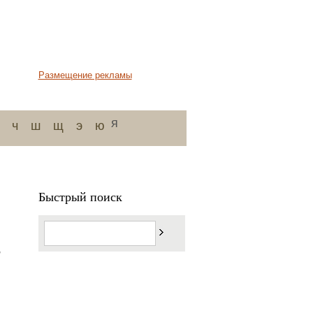
Размещение рекламы
я
ч
ш
щ
э
ю
Быстрый поиск
,