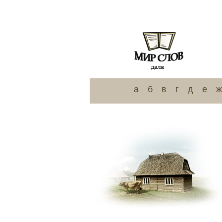
а
б
в
г
д
е
ж