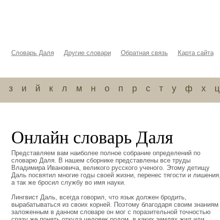
Словарь Даля
Другие словари
Обратная связь
Карта сайта
з
и
й
к
л
м
н
о
п
р
с
т
у
ф
х
ц
Онлайн словарь Даля
Представляем вам наиболее полное собрание определений по
словарю Даля. В нашем сборнике представлены все труды
Владимира Ивановича, великого русского ученого. Этому детищу
Даль посвятил многие годы своей жизни, перенес тягости и лишения
а так же бросил службу во имя науки.
Лингвист Даль, всегда говорил, что язык должен бродить,
вырабатываться из своих корней. Поэтому благодаря своим знаниям
заложенным в данном словаре он мог с поразительной точностью
сразу же понять откуда человек родом, в каких землях жил или