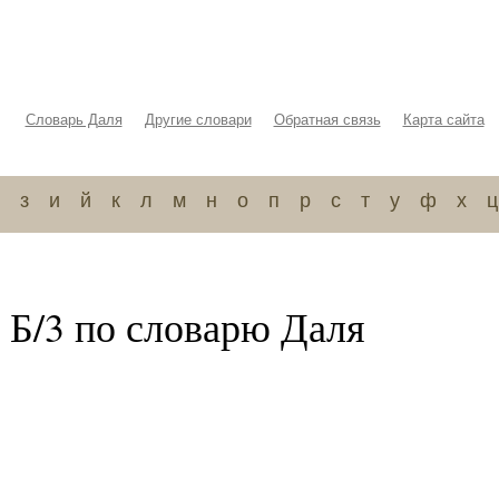
Словарь Даля
Другие словари
Обратная связь
Карта сайта
з
и
й
к
л
м
н
о
п
р
с
т
у
ф
х
ц
 Б/3 по словарю Даля