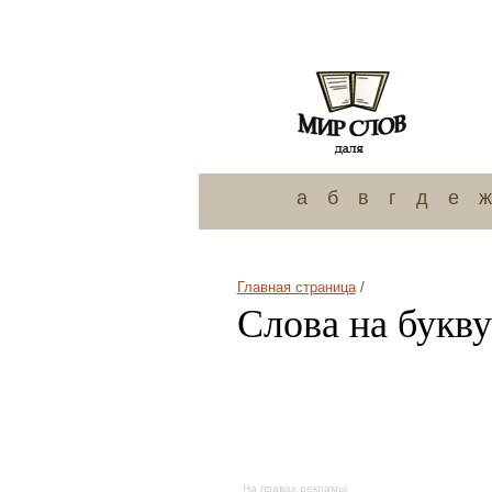
а
б
в
г
д
е
ж
Главная страница
/
Слова на букву
На правах рекламы: