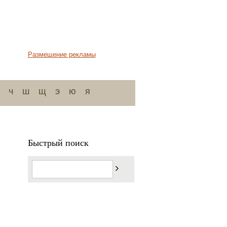
Размещение рекламы
ч
ш
щ
э
ю
я
Быстрый поиск