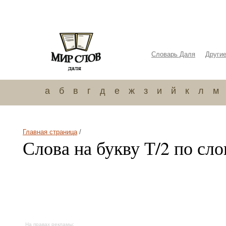
Словарь Даля
Други
а
б
в
г
д
е
ж
з
и
й
к
л
м
Главная страница
/
Слова на букву Т/2 по сл
На правах рекламы: