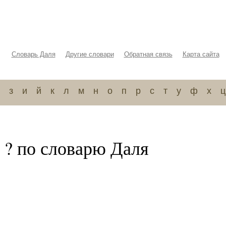
Словарь Даля
Другие словари
Обратная связь
Карта сайта
з
и
й
к
л
м
н
о
п
р
с
т
у
ф
х
ц
 ? по словарю Даля