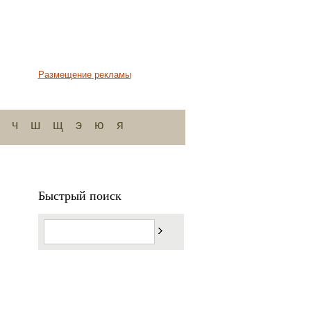
Размещение рекламы
ч
ш
щ
э
ю
я
Быстрый поиск