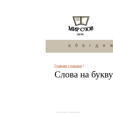
а
б
в
г
д
е
ж
Главная страница
/
Слова на букву
На правах рекламы: