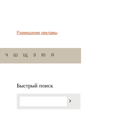
Размещение рекламы
ч
ш
щ
э
ю
я
Быстрый поиск