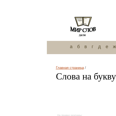
а
б
в
г
д
е
ж
Главная страница
/
Слова на букву
На правах рекламы: