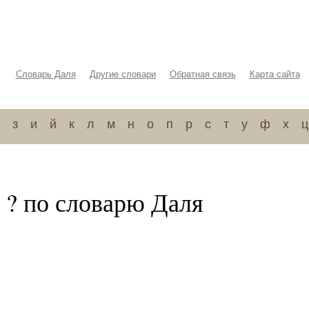
Словарь Даля
Другие словари
Обратная связь
Карта сайта
з
и
й
к
л
м
н
о
п
р
с
т
у
ф
х
ц
 ? по словарю Даля