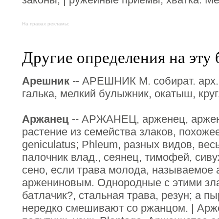
На правах рекламы:
Другие определения на эту 
Арешник
-- АРЕШНИК М. собират. арх.
галька, мелкий булыжник, окатыш, кру
Аржанец
-- АРЖАНЕЦ, арженец, аржени
растение из семейства злаков, похожее
geniculatus; Phleum, разных видов, вес
палочник влад., сеянец, тимофей, сиву
сено, если трава молода, называемое
аржениновым. Однородные с этими зла
батлачик?, стальная трава, резун; а пыр
нередко смешивают со ржанцом. | Арже