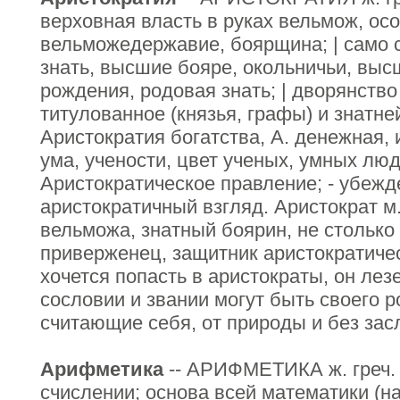
верховная власть в руках вельмож, ос
вельможедержавие, боярщина; | само с
знать, высшие бояре, окольничьи, выс
рождения, родовая знать; | дворянств
титулованное (князья, графы) и знатн
Аристократия богатства, А. денежная, 
ума, учености, цвет ученых, умных люд
Аристократическое правление; - убежд
аристократичный взгляд. Аристократ м.
вельможа, знатный боярин, не столько п
приверженец, защитник аристократиче
хочется попасть в аристократы, он лезе
сословии и звании могут быть своего р
считающие себя, от природы и без засл
Арифметика
-- АРИФМЕТИКА ж. греч. у
счислении; основа всей математики (на