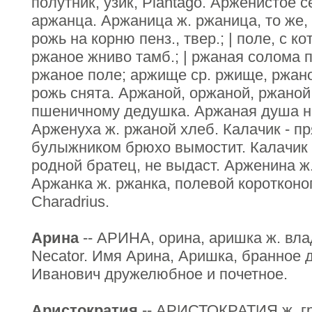
полутник, узик, Plantago. Арженистое с
аржанца. Аржаница ж. ржаница, то же, 
рожь на корню пенз., твер.; | поле, с к
ржаное жниво тамб.; | ржаная солома 
ржаное поле; аржище ср. ржище, ржано
рожь снята. Аржаной, оржаной, ржано
пшеничному дедушка. Аржаная душа на
Арженуха ж. ржаной хлеб. Калачик - пр
булыжником брюхо вымостит. Калачик -
родной братец, не выдаст. Арженина ж
Аржанка ж. ржанка, полевой коротконог
Charadrius.
Арина
-- АРИНА, орина, аришка ж. влад
Necator. Имя Арина, Аришка, бранное 
Иванович дружелюбное и почетное.
Аристократия
-- АРИСТОКРАТИЯ ж. гре