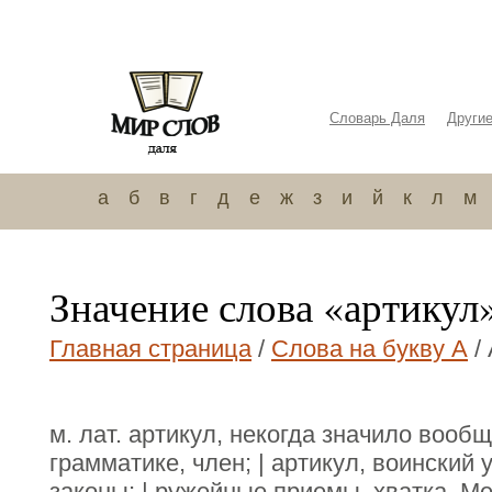
Словарь Даля
Други
а
б
в
г
д
е
ж
з
и
й
к
л
м
Значение слова «артикул
Главная страница
/
Слова на букву А
/
м. лат. артикул, некогда значило вообще
грамматике, член; | артикул, воинский
законы; | ружейные приемы, хватка. Ме