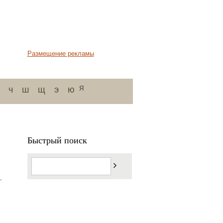
Размещение рекламы
я
ч
ш
щ
э
ю
Быстрый поиск
,