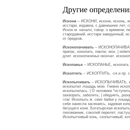
Другие определения
Искони
-- ИСКОНИ, искони, исконь, и
исстари, издавна, с давнишних лет, 
Искон м. начало, говор. о времени; 
стародавний, исстари заведенный, ис
от предков.
Исконопачивать
-- ИСКОНОПАЧИВАТЬ,
припас, конопать, паклю, мох; | изби
длит. исконопаченье окончат. исконопа
Ископанье
-- ИСКОПАНЬЕ, ископать и
Ископтить
-- ИСКОПТИТЬ, -ся и пр. с
Ископычивать
-- ИСКОПЫЧИВАТЬ, ис
ископытил лошадь мою. Гневно ископы
ископытилась. | О человеке *оступить
захворать, заболеть; | обеднеть, раз
глаг. Ископыть ж. свих бабки у лоша
себе нанесла засекаясь, задевая копы
бегущего коня. Богатырская ископыть 
лихоманник, соколий перелет, ластушк
Ископытчивый конь, скопытчивый, ко