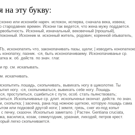
 на эту букву:
сконно или исконибе нареч. испокон, исперва, сначала века, извека;
со стародавних времен. Искони так ведется, что жена мужу поддается.
первобытность. Исконный, изначальный, вековечный (прошлый),
поконный. Исконник м. исконный житель, родович; коренной обыватель,
 исконопатить что, законопачивать пазы, щели; | изводить конопатко
ть конопатку, пазник. -ся, быть исконопачиваему. Исконопачиванье ср.
тка ж. об. действ. по знач. глаг.
 пр. см. искапывать.
м. искапчивать.
копытить лошадь, скопычивать, вывихать ногу в щиколотке. Ты
тил ногу. -ся, скопычиваться, вывихать себе ногу. Лошадь
ся, проступиться, сшибиться с пути, особ. стать пьянствовать;
ориться. Ископычиванье ср. длит. ископыченье окончат. действ. по знач.
ди, скопытка; | засечка, рана под ножною щеткою, которую лошадь сама
том или подковой другой ноги; | земля, грязь, снег из-под копыт
с печку, сказочн. Ископытью заметало. | Растен. Gentiana cruciatа,
а, василиса, козак, семиугодник, уразная, лиходей, петров крест.
торый легко скопычивается.