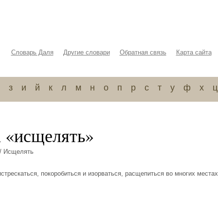
Словарь Даля
Другие словари
Обратная связь
Карта сайта
з
и
й
к
л
м
н
о
п
р
с
т
у
ф
х
ц
а «исщелять»
/ Исщелять
истрескаться, покоробиться и изорваться, расщепиться во многих местах