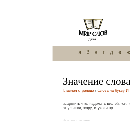
а
б
в
г
д
е
ж
Значение слов
Главная страница
/
Слова на букву И
исщелить что, наделать щелей. -ся, 
от усышки, жару, стужи и пр.
На правах рекламы: