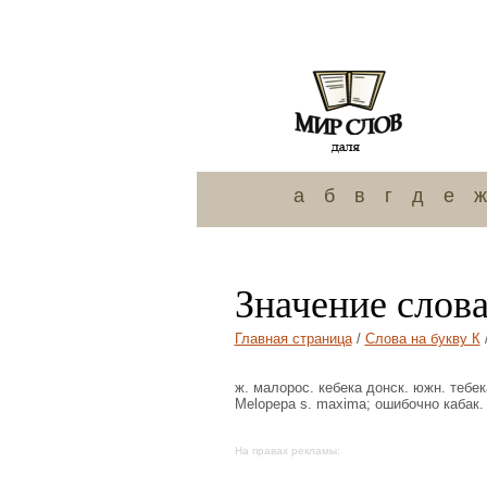
а
б
в
г
д
е
ж
Значение слова
Главная страница
/
Слова на букву К
ж. малорос. кебека донск. южн. тебека
Melopepa s. maxima; ошибочно кабак.
На правах рекламы: