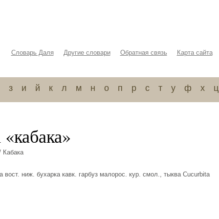
Словарь Даля
Другие словари
Обратная связь
Карта сайта
з
и
й
к
л
м
н
о
п
р
с
т
у
ф
х
ц
 «кабака»
/ Кабака
 вост. ниж. бухарка кавк. гарбуз малорос. кур. смол., тыква Cucurbita