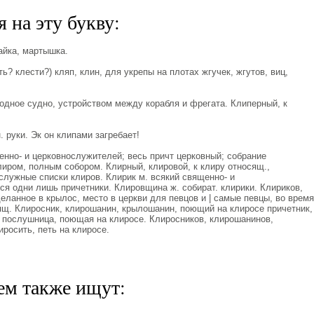
 на эту букву:
айка, мартышка.
ь? клести?) кляп, клин, для укрепы на плотах жгучек, жгутов, виц,
дное судно, устройством между корабля и фрегата. Клиперный, к
 руки. Эк он клипами загребает!
енно- и церковнослужителей; весь причт церковный; собрание
лиром, полным собором. Клирный, клировой, к клиру относящ.,
лужные списки клиров. Клирик м. всякий священно- и
я одни лишь причетники. Клировщина ж. собират. клирики. Клириков,
ланное в крылос, место в церкви для певцов и | самые певцы, во время
ящ. Клиросник, клирошанин, крылошанин, поющий на клиросе причетник,
 послушница, поющая на клиросе. Клиросников, клирошанинов,
росить, петь на клиросе.
ем также ищут: