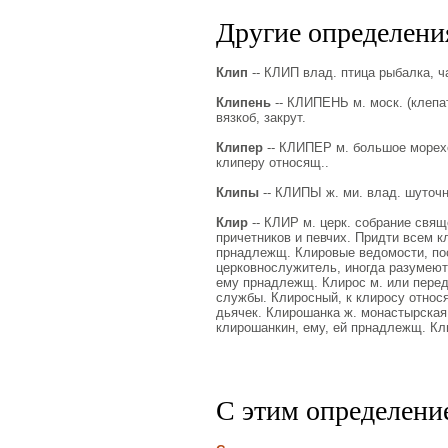
Другие определения
Клип
-- КЛИП влад. птица рыбалка, ч
Клипень
-- КЛИПЕНЬ м. моск. (клепат
вязкоб, закрут.
Клипер
-- КЛИПЕР м. большое морехо
клиперу относящ..
Клипы
-- КЛИПЫ ж. ми. влад. шуточн.
Клир
-- КЛИР м. церк. собрание свящ
причетников и певчих. Придти всем к
прнадлежщ. Клировые ведомости, пос
церковнослужитель, иногда разумеютс
ему прнадлежщ. Клирос м. или переде
службы. Клиросный, к клиросу относ
дьячек. Клирошанка ж. монастырская
клирошанкин, ему, ей прнадлежщ. Кли
С этим определени