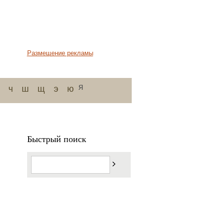
Размещение рекламы
я
ч
ш
щ
э
ю
Быстрый поиск