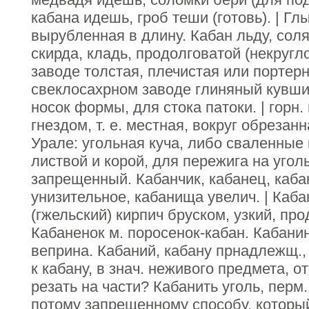
кабана идешь, гроб теши (готовь). | Гл
вырубленная в длину. Кабан льду, соляно
скирда, кладь, продолговатой (некругло
заводе толстая, плечистая или портерн
свеклосахрном заводе глиняный кувши
носок формы, для стока патоки. | горн
гнездом, т. е. местная, вокруг обрезан
Урале: угольная куча, либо сваленные
листвой и корой, для пережига на угол
запрещенный. Кабанчик, кабанец, каба
унизительное, кабанища увелич. | Каба
(гжельский) кирпич бруском, узкий, п
Кабаненок м. поросенок-кабан. Кабанин
веприна. Кабаний, кабану прнадлежщ.,
к кабану, в знач. неживого предмета, о
резать на части? Кабанить уголь, перм.
потому запрещенному способу, который