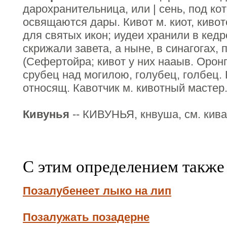
дарохранительница, или | сень, под ко
освящаются дары. Кивот м. киот, кивот
для святых икон; иудеи хранили в кед
скрижали завета, а ныне, в синагогах,
(Сефертойра; кивот у них нааыв. Оронг
срубец над могилою, голубец, голбец. 
относящ. Кавотчик м. кивотный мастер
Кивунья
-- КИВУНЬЯ, кнвуша, см. кива
С этим определением также
Позалубенеет лыко на лип
Позалужать позадерне