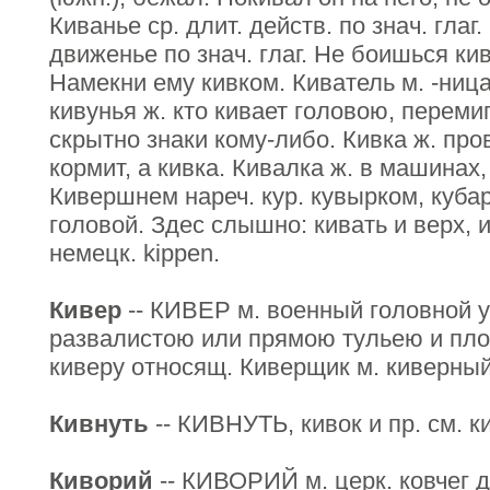
Киванье ср. длит. действ. по знач. глаг
движенье по знач. глаг. Не боишься кив
Намекни ему кивком. Киватель м. -ница 
кивунья ж. кто кивает головою, переми
скрытно знаки кому-либо. Кивка ж. про
кормит, а кивка. Кивалка ж. в машинах,
Кивершнем нареч. кур. кувырком, куба
головой. Здес слышно: кивать и верх,
немецк. kippen.
Кивер
-- КИВЕР м. военный головной у
развалистою или прямою тульею и пло
киверу относящ. Киверщик м. киверный
Кивнуть
-- КИВНУТЬ, кивок и пр. см. к
Киворий
-- КИВОРИЙ м. церк. ковчег 