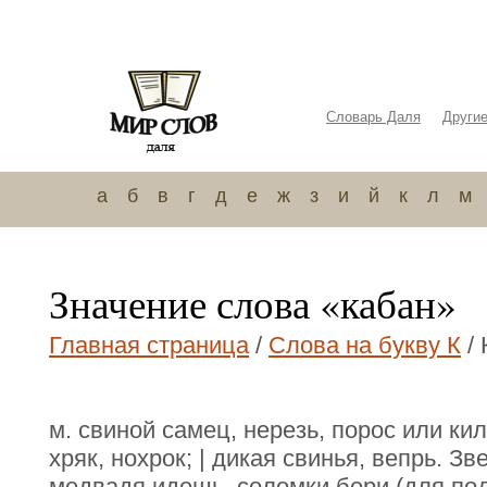
Словарь Даля
Други
а
б
в
г
д
е
ж
з
и
й
к
л
м
Значение слова «кабан»
Главная страница
/
Слова на букву К
/ 
м. свиной самец, нерезь, порос или кил
хряк, нохрок; | дикая свинья, вепрь. З
медвадя идешь, соломки бери (для под