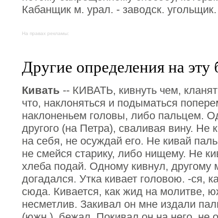
Кабанщик м. урал. - заводск. угольщик.
На правах рекламы:
Другие определения на эту 
Кивать
-- КИВАТЬ, кивнуть чем, кланя
что, наклоняться и подыматься попере
наклоненьем головы, либо пальцем. Од
другого (на Петра), сваливая вину. Не 
на себя, не осуждай его. Не кивай пал
не смейся старику, либо нищему. Не ки
хлеба подай. Одному кивнул, другому 
догадался. Утка кивает головою. -ся, к
сюда. Кивается, как жид на молитве, ю
несметлив. Закивал он мне издали па
(южн.), бежал. Покивал он на него, не