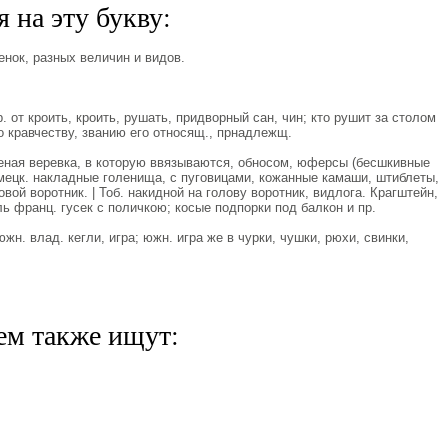
 на эту букву:
енок, разных величин и видов.
. от кроить, кроить, рушать, придворный сан, чин; кто рушит за столом
ко кравчеству, званию его относящ., прнадлежщ.
леная веревка, в которую ввязываются, обносом, юферсы (бесшкивные
немецк. накладные голенища, с пуговицами, кожанные камаши, штиблеты,
вой воротник. | Тоб. накидной на голову воротник, видлога. Крагштейн,
ль франц. гусек с поличкою; косые подпорки под балкон и пр.
южн. влад. кегли, игра; южн. игра же в чурки, чушки, рюхи, свинки,
ем также ищут: