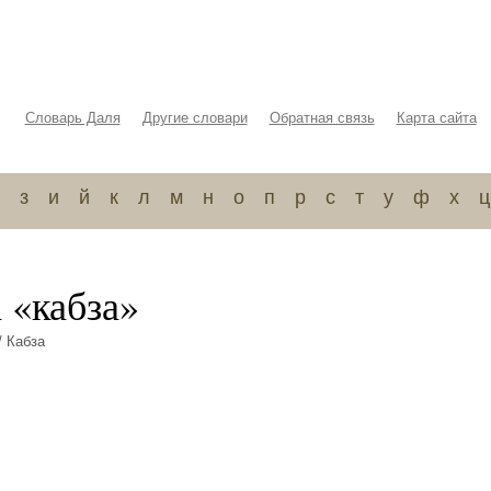
Словарь Даля
Другие словари
Обратная связь
Карта сайта
з
и
й
к
л
м
н
о
п
р
с
т
у
ф
х
ц
 «кабза»
/ Кабза