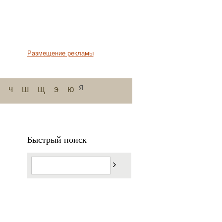
Размещение рекламы
я
ч
ш
щ
э
ю
Быстрый поиск