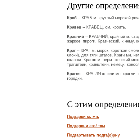
Другие определения
Краб
-- КРАБ м. круглый морской рач
Кравец
-- КРАВЕЦ, см. кроить.
Кравчий
-- КРАВЧИЙ, крайчий м. стар
жаркое, пироги. Кравческий, к нему, 
Краг
-- КРАГ м. морск. короткая смо
блоки), для тяги штагов. Краги мн. 
калоши. Краган м. перм. женский мохо
трагштейн, кринштейн, немецк. консо
Крагля
-- КРАГЛЯ ж. или мн. крагли. 
городки.
С этим определени
Подгарки м. мн.
Подгаркни его! там
Подгартывать подга(о)рну