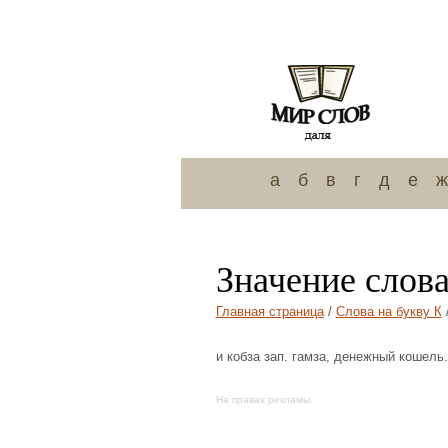
а
б
в
г
д
е
ж
Значение слова
Главная страница
/
Слова на букву К
и кобза зап. гамза, денежный кошель.
На правах рекламы: