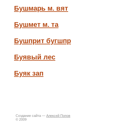
Бушмарь м. вят
Бушмет м. та
Бушприт бугшпр
Буявый лес
Буяк зап
Создание сайта —
Алексей Попов
© 2009