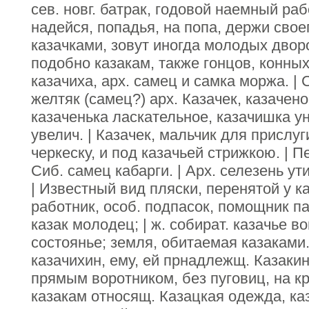
сев. новг. батрак, годовой наемный ра
надейся, попадья, на попа, держи своег
казачками, зовут иногда молодых дво
подобно казакам, также гонцов, конных
казачиха, арх. самец и самка моржа. | 
желтяк (самец?) арх. Казачек, казаченок
казаченька ласкательное, казачишка у
увелич. | Казачек, мальчик для прислуг
черкеску, и под казачьей стрижкою. | П
Сиб. самец кабарги. | Арх. селезень ут
| Известный вид пляски, перенятой у к
работник, особ. подпасок, помощник пас
казак молодец; | ж. собират. казачье в
состоянье; земля, обитаемая казаками.
казачихин, ему, ей прнадлежщ. Казакин
прямым воротником, без пуговиц, на кр
казакам относящ. Казацкая одежда, ка