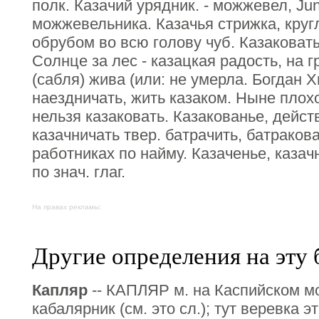
полк. Казачий урядник. - можжевел, Jun
можжевельника. Казачья стрижка, круг
обрубом во всю голову чуб. Казаковаты
Солнце за лес - казацкая радость, на 
(сабля) жива (или: не умерла. Богдан 
наездничать, жить казаком. Ныне плохо
нельзя казаковать. Казакованье, действ.
казачничать твер. батрачить, батракова
работниках по найму. Казаченье, казачн
по знач. глаг.
На правах рекламы:
Другие определения на эту 
Капляр
-- КАПЛЯР м. на Каспийском мо
кабалярник (см. это сл.); тут веревка э