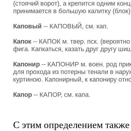
(стоячий ворот), а крепится одним конц
принимается в большую калитку (блок),
Каповый
-- КАПОВЫЙ, см. кап.
Капок
-- КАПОК м. твер. пск. (вероятн
фига. Капкаться, казать друг другу шиш
Капонир
-- КАПОНИР м. воен. род прик
для прохода из потерны тенали в нару
куртиною. Капонирный, к капониру отн
Капор
-- КАПОР, см. капа.
С этим определением также