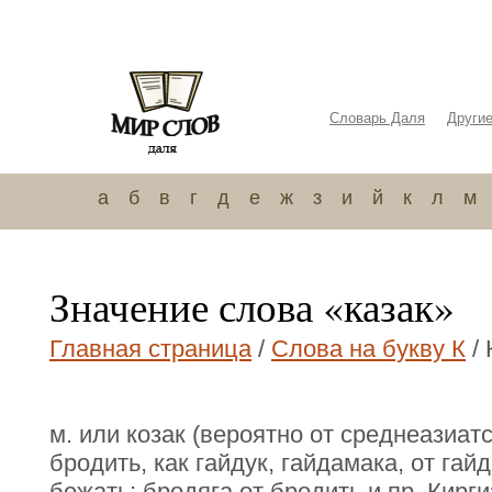
Словарь Даля
Други
а
б
в
г
д
е
ж
з
и
й
к
л
м
Значение слова «казак»
Главная страница
/
Слова на букву К
/ 
м. или козак (вероятно от среднеазиатс
бродить, как гайдук, гайдамака, от гайд
бежать; бродяга от бродить и пр. Кирги