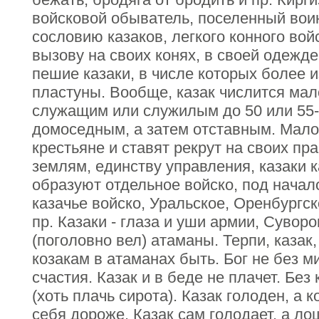
войсковой обыватель, поселенный вои
сословию казаков, легкого конного вой
вызову на своих конях, в своей одежде
пешие казаки, в числе которых более 
пластуны. Вообще, казак числится мало
служащим или служилым до 50 или 55-т
домоседным, а затем отставным. Мало
крестьяне и ставят рекрут на своих п
землям, единству управления, казаки 
образуют отдельное войско, под начал
казачье войско, Уральское, Оренбургск
пр. Казаки - глаза и уши армии, Суворо
(поголовно вел) атаманы. Терпи, казак
козакам в атаманах быть. Бог не без ми
счастия. Казак и в беде не плачет. Без
(хоть плачь сирота). Казак голоден, а к
себя дороже. Казак сам голодает, а ло