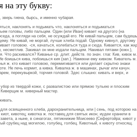
 на эту букву:
 зверь гиена, бырсь, и именно чубарая.
яться, наклонять и подымать что, наклоняться и подыматься
ьем головы, либо пальцем. Один (или Иван) кивает на другого (на
оседа, а погляди на себя, не осуждай его. Не кивай пальцем, сам будеш
щему. Не кивай, не моргай, лучше хлеба подай. Одному кивнул, другому
ивает головою. -ся, качаться, колебаться туда и сюда. Кивается, как жи
, несметлив. Закивал он мне издали пальцем. Накивал пятами (южн.),
. Что раскивался? Киванье ср. длит. действ. по знач. глаг. Кив, кивок м.
Не боишься кива, побоишься кия (зап.). Намекни ему кивком. Киватель м.
унья ж. кто кивает головою, перемигивается или делает скрытно знаки
оте. Не печь кормит, а кивка. Кивалка ж. в машинах, рычаг или качун.
арем, перекувыркой, торчмя головой. Здес слышно: кивать и верх, и
 убор из твердой кожи, с развалистою или прямою тульею и плоским
 Киверщик м. киверный мастер.
кивать.
 для освященного хлеба, дарохранительница, или | сень, под которою на
киот, кивотец; кивотка ж. поставец для святых икон; иудеи хранили в
завета, а ныне, в синагогах, пятикнижие Моисеево (Сефертойра; кивот у
тый срубец над могилою, голубец, голбец. Кивотный, к кивоту относящ.