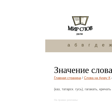
а
б
в
г
д
е
ж
Значение слова
Главная страница
/
Слова на букву К
(каз, татарск. гусь), гагакать, кричат
На правах рекламы: