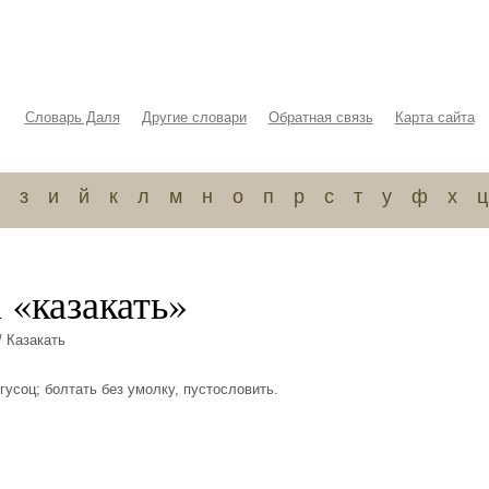
Словарь Даля
Другие словари
Обратная связь
Карта сайта
з
и
й
к
л
м
н
о
п
р
с
т
у
ф
х
ц
 «казакать»
/ Казакать
ь гусоц; болтать без умолку, пустословить.