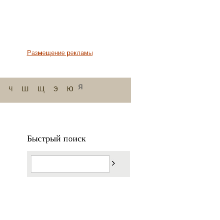
Размещение рекламы
я
ч
ш
щ
э
ю
Быстрый поиск