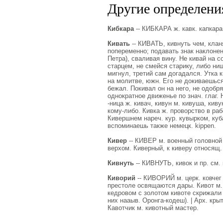
Другие определения
Кибкара
-- КИБКАРА ж. кавк. капкара,
Кивать
-- КИВАТЬ, кивнуть чем, клан
попеременно; подавать знак наклонен
Петра), сваливая вину. Не кивай на с
старцем, не смейся старику, либо ни
мигнул, третий сам догадался. Утка к
на молитве, южн. Его не докиваешься
бежал. Покивал он на него, не одобряя
однократное движенье по знач. глаг. 
-ница ж. кивач, кивун м. кивуша, кив
кому-либо. Кивка ж. проворство в раб
Кивершнем нареч. кур. кувырком, куб
вспоминаешь также немецк. kippen.
Кивер
-- КИВЕР м. военный головной
верхом. Киверный, к киверу относящ.
Кивнуть
-- КИВНУТЬ, кивок и пр. см. 
Киворий
-- КИВОРИЙ м. церк. ковчег
престоле освящаются дары. Кивот м. 
кедровом с золотом кивоте скрижали 
них нааыв. Оронга-кодеш). | Арх. кры
Кавотчик м. кивотный мастер.