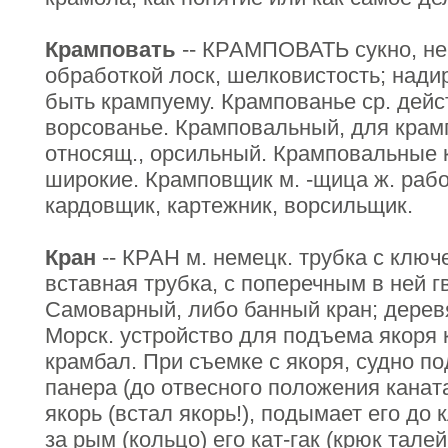
Крамповать
-- КРАМПОВАТЬ сукно, не
обработкой лоск, шелковистость; надира
быть крампуему. Крампованье ср. действ
ворсованье. Крамповальный, для крам
относящ., орсильный. Крамповальные 
широкие. Крамповщик м. -щица ж. рабо
кардовщик, картежник, ворсильщик.
Кран
-- КРАН м. немецк. трубка с ключ
вставная трубка, с поперечным в ней г
Самоварный, либо банный кран; деревя
Морск. устройство для подъема якоря к
крамбал. При съемке с якоря, судно по
панера (до отвесного положения канат
якорь (встал якорь!), подымает его до
за рым (кольцо) его кат-гак (крюк талей