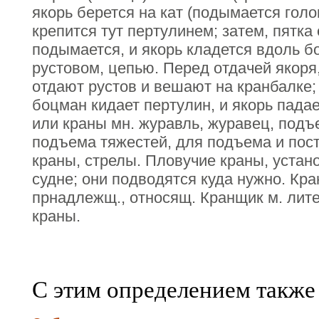
якорь берется на кат (подымается голо
крепится тут пертулинем; затем, пятка 
подымается, и якорь кладется вдоль б
рустовом, цепью. Перед отдачей якоря, е
отдают рустов и вешают на кранбалке; 
боцман кидает пертулин, и якорь падает
или краны мн. журавль, журавец, подъ
подъема тяжестей, для подъема и пос
краны, стрелы. Пловучие краны, уста
судне; они подводятся куда нужно. Кра
прнадлежщ., относящ. Кранщик м. ли
краны.
С этим определением также