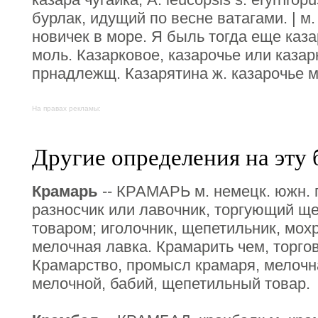
бурлак, идущий по весне ватагами. | м.
новичек в море. Я быль тогда еще каза
моль. Казарковое, казарочье или казар
прнадлежщ. Казарятина ж. казарочье м
На правах рекламы:
Другие определения на эту 
Крамарь
-- КРАМАРЬ м. немецк. южн. п
разносчик или лавочник, торгующий щ
товаром; иголочник, щепетильник, мохр
мелочная лавка. Крамарить чем, торгов
Крамарство, промысл крамаря, мелочна
мелочной, бабий, щепетильный товар.