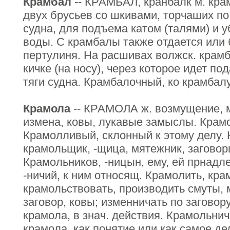
Крамбал
-- КРАМБАЛ, кранбалк м. кра
двух брусьев со шкивами, торчаших по
судна, для подъема катом (талями) и у
воды. С крамбалы также отдается или 
пертулиня. На расшивах волжск. крамб
кичке (на носу), через которое идет по
тяги судна. Крамбалочный, ко крамбалу
Крамола
-- КРАМОЛА ж. возмущение, м
измена, ковы, лукавые замыслы. Крам
Крамолливый, склонный к этому делу. 
крамольщик, -щица, мятежник, заговор
Крамольников, -ницын, ему, ей прнадл
-ничий, к ним относящ. Крамолить, кра
крамольствовать, производить смуты, 
заговор, ковы; изменничать по заговор
крамола, в знач. действия. Крамольнич
крамола, как понятие или как самое де