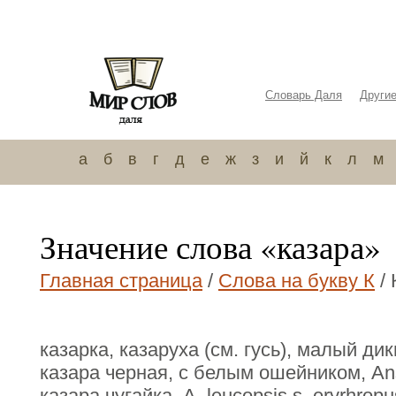
Словарь Даля
Други
а
б
в
г
д
е
ж
з
и
й
к
л
м
Значение слова «казара»
Главная страница
/
Слова на букву К
/ 
казарка, казаруха (см. гусь), малый ди
казара черная, с белым ошейником, Аnser
казара чугайка, А. leucopsis s. eryrhrop