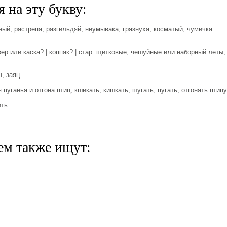
 на эту букву:
ный, растрепа, разгильдяй, неумывака, грязнуха, косматый, чумичка.
вер или каска? | коппак? | стар. щитковые, чешуйные или наборный леты,
, заяц.
пуганья и отгона птиц; кшикать, кишкать, шугать, пугать, отгонять птицу
ть.
ем также ищут: