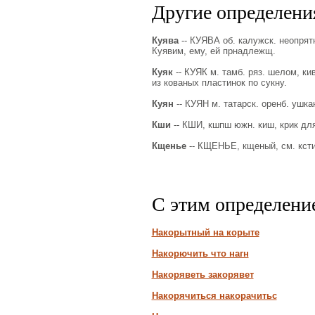
Другие определения
Куява
-- КУЯВА об. калужск. неопрят
Куявим, ему, ей прнадлежщ.
Куяк
-- КУЯК м. тамб. ряз. шелом, ки
из кованых пластинок по сукну.
Куян
-- КУЯН м. татарск. оренб. ушкан
Кши
-- КШИ, кшпш южн. киш, крик для 
Кщенье
-- КЩЕНЬЕ, кщеный, см. ксти
С этим определени
Накорытный на корыте
Накорючить что нагн
Накоряветь закорявет
Накорячиться накорачитьс