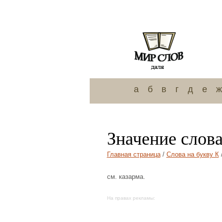
а
б
в
г
д
е
ж
Значение слова
Главная страница
/
Слова на букву К
см. казарма.
На правах рекламы: