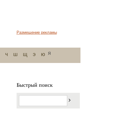
Размещение рекламы
я
ч
ш
щ
э
ю
Быстрый поиск