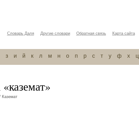
Словарь Даля
Другие словари
Обратная связь
Карта сайта
з
и
й
к
л
м
н
о
п
р
с
т
у
ф
х
ц
 «каземат»
/ Каземат