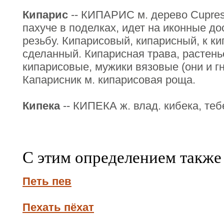
Кипарис
-- КИПАРИС м. дерево Сupress
пахуче в поделках, идет на иконные д
резьбу. Кипарисовый, кипарисный, к ки
сделанный. Кипарисная трава, растенье
кипарисовые, мужики вязовые (они и гну
Капарисник м. кипарисовая роща.
Кипека
-- КИПЕКА ж. влад. кибека, теб
С этим определением также
Петь пев
Пехать пёхат