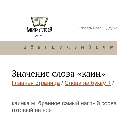
Словарь Даля
Други
а
б
в
г
д
е
ж
з
и
й
к
л
м
Значение слова «каин»
Главная страница
/
Слова на букву К
/ 
каинка м. бранное самый наглый сорва
готовый на все.