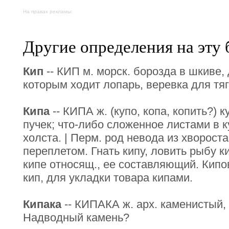
На правах рекламы:
Другие определения на эту 
Кип
-- КИП м. морск. борозда в шкиве,
которым ходит лопарь, веревка для тяг
Кипа
-- КИПА ж. (купо, копа, копить?) к
пучек; что-либо сложенное листами в ку
холста. | Перм. род невода из хворост
переплетом. Гнать кипу, ловить рыбу к
кипе относящ., ее составляющий. Кипо
кип, для укладки товара кипами.
Кипака
-- КИПАКА ж. арх. каменистый, 
Надводный камень?