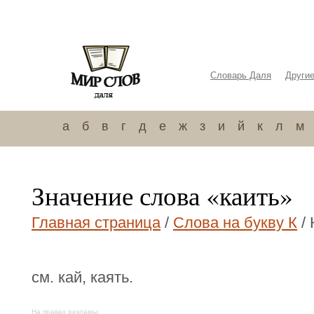
Словарь Даля
Други
а
б
в
г
д
е
ж
з
и
й
к
л
м
Значение слова «каить»
Главная страница
/
Слова на букву К
/ 
см. кай, каять.
На правах рекламы: