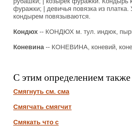
рубашки; | козырек фуражки. Кондырь к
фуражки; | девичья повязка из платка. У
кондырем повязываются.
Кондюх
-- КОНДЮХ м. тул. индюк, пыр
Коневина
-- КОНЕВИНА, коневий, конек
С этим определением также
Смягнуть см. сма
Смягчать смягчит
Смякать что с