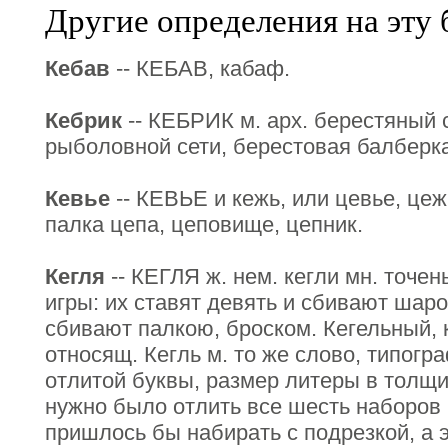
Другие определения на эту 
Кебав
-- КЕБАВ, кабаф.
Кебрик
-- КЕБРИК м. арх. берестяный 
рыболовной сети, берестовая балберка
Кевье
-- КЕВЬЕ и кежь, или цевье, це
палка цепа, цеповище, цепник.
Кегля
-- КЕГЛЯ ж. нем. кегли мн. точен
игры: их ставят девять и сбивают шаро
сбивают палкою, броском. Кегельный, к
относящ. Кегль м. то же слово, типогр
отлитой буквы, размер литеры в толщи
нужно было отлить все шесть наборов 
пришлось бы набирать с подрезкой, а 