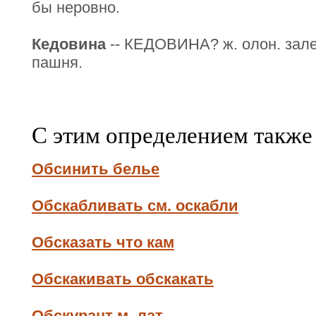
бы неровно.
Кедовина
-- КЕДОВИНА? ж. олон. зале
пашня.
С этим определением также
Обсинить белье
Обскабливать см. оскабли
Обсказать что кам
Обскакивать обскакать
Обскурант м. лат.