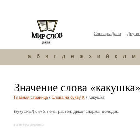
Словарь Даля
Други
а
б
в
г
д
е
ж
з
и
й
к
л
м
Значение слова «какушка
Главная страница
/
Слова на букву К
/ Какушка
(кукушка?) симб. пенз. растен. дикая спаржа, долодок.
На правах рекламы: