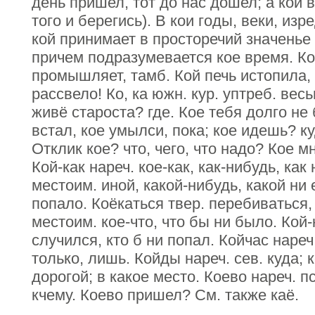
день пришел, тот до нас дошел; а кой в
того и берегись). В кои годы, веки, изр
кой принимает в просторечий значенье ч
причем подразумевается кое время. Ко
промышляет, тамб. Кой печь истопила, 
рассвело! Ко, ка южн. кур. уптреб. вес
живё староста? где. Кое тебя долго не 
встал, кое умылси, пока; кое идешь? к
Отклик кое? что, чего, что надо? Кое м
Кой-как нареч. кое-как, как-нибудь, как
местоим. иной, какой-нибудь, какой ни 
попало. Коёкаться твер. перебиваться,
местоим. кое-что, что бы ни было. Кой-
случился, кто б ни попал. Койчас нареч.
только, лишь. Койды нареч. сев. куда;
дорогой; в какое место. Коево нареч. пс
кчему. Коево пришел? См. также каё.