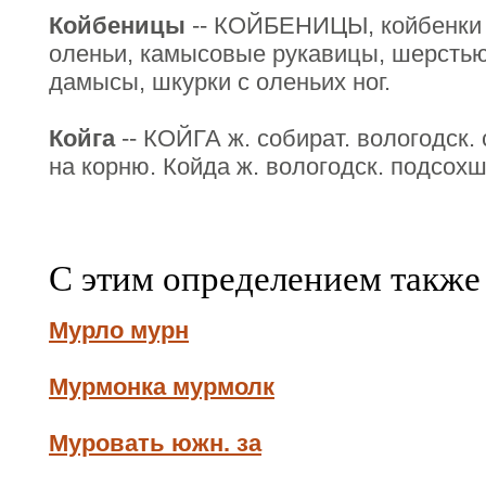
Койбеницы
-- КОЙБЕНИЦЫ, койбенки ж
оленьи, камысовые рукавицы, шерстью 
дамысы, шкурки с оленьих ног.
Койга
-- КОЙГА ж. собират. вологодск.
на корню. Койда ж. вологодск. подсохш
С этим определением также
Мурло мурн
Мурмонка мурмолк
Муровать южн. за