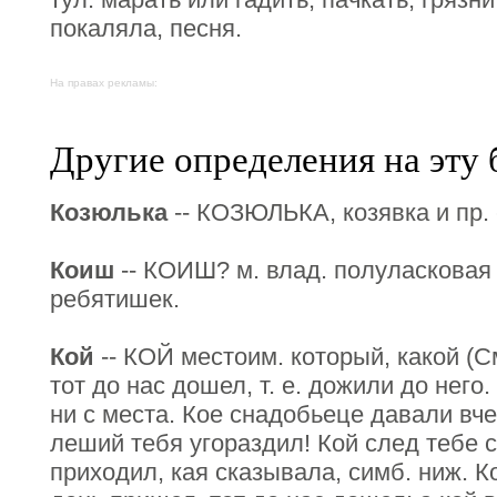
покаляла, песня.
На правах рекламы:
Другие определения на эту 
Козюлька
-- КОЗЮЛЬКА, козявка и пр. 
Коиш
-- КОИШ? м. влад. полуласковая 
ребятишек.
Кой
-- КОЙ местоим. который, какой (См
тот до нас дошел, т. е. дожили до него.
ни с места. Кое снадобьеце давали вче
леший тебя угораздил! Кой след тебе с
приходил, кая сказывала, симб. ниж. К