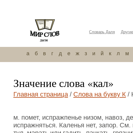
Словарь Даля
Други
а
б
в
г
д
е
ж
з
и
й
к
л
м
Значение слова «кал»
Главная страница
/
Слова на букву К
/ 
м. помет, испражпенье низом, навоз, де
испражняться. Каленья нет, запор. См. 
тул. марать или гадить, пачкать, грязн