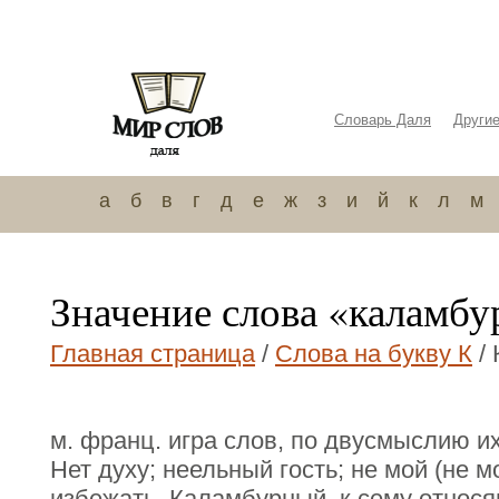
Словарь Даля
Други
а
б
в
г
д
е
ж
з
и
й
к
л
м
Значение слова «каламбу
Главная страница
/
Слова на букву К
/ 
м. франц. игра слов, по двусмыслию их
Нет духу; неельный гость; не мой (не мо
избежать. Каламбурный, к сему относя