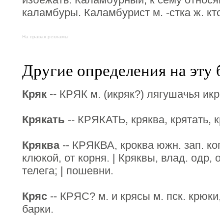
каламбуры. Каламбурист м. -стка ж. кт
На правах рекламы:
Другие определения на эту 
Кряк
-- КРЯК м. (икряк?) лягушачья икра
Крякать
-- КРЯКАТЬ, кряква, крятать, к
Кряква
-- КРЯКВА, кроква южн. зап. ко
клюкой, от корня. | Кряквы, влад. одр,
телега; | пошевни.
Кряс
-- КРЯС? м. и крясы м. пск. крюк
барки.