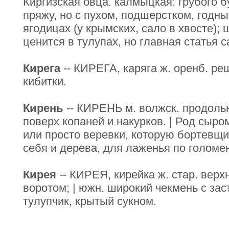
Киргизская овца. калмыцкая: грубого б
пряжу, но с пухом, подшерстком, годны
ягодицах (у крымских, сало в хвосте); 
ценится в тулупах, но главная статья с
Кирега
-- КИРЕГА, каряга ж. оренб. ре
кибитки.
Кирень
-- КИРЕНЬ м. волжск. продольн
поверх копаней и накурков. | Род сыро
или просто веревки, которую бортевщи
себя и дерева, для лаженья по голомен
Кирея
-- КИРЕЯ, кирейка ж. стар. верх
воротом; | южн. широкий чекмень с зас
тулупчик, крытый сукном.