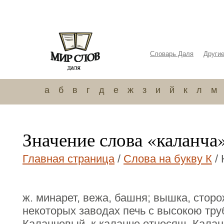
Словарь Даля
Други
а
б
в
г
д
е
ж
з
и
й
к
л
м
Значение слова «каланча
Главная страница
/
Слова на букву К
/ 
ж. минарет, вежа, башня; вышка, сторо
некоторых заводах печь с высокою тру
Каланчевый, к каланче относящ. Калан