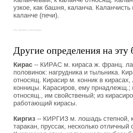
узкое, как башня, каланча. Каланчисть 
каланче (печи).
На правах рекламы:
Другие определения на эту 
Кирас
-- КИРАС м. кираса ж. франц. ла
половинок: нагрудника и тыльника. Кир
относящ. Кирасир м. конник в кирасах,
конницы. Карасиров, ему прнадлежщ.; 
относящ., им свойственый; из кирасиро
работающий кирасы.
Киргиз
-- КИРГИЗ м. лошадь степной, к
таракан, пруссак, несколько отличный 