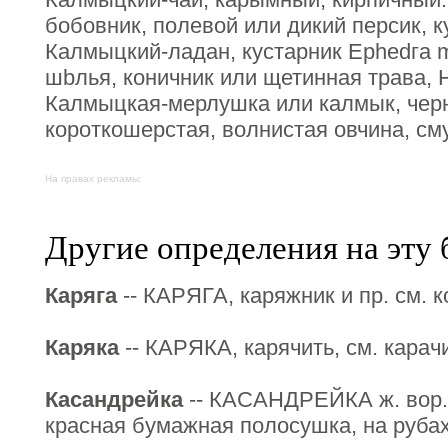
бобовник, полевой или дикий персик, к
Калмыцкий-ладан, кустарник Ерhedга m
шbлья, коничник или щетинная трава, Н
Калмыцкая-мерлушка или калмык, черн
короткошерстая, волнистая овчина, см
На правах рекламы:
Другие определения на эту 
Каряга
-- КАРЯГА, каряжник и пр. см. к
Каряка
-- КАРЯКА, карячить, см. карач
Касандрейка
-- КАСАНДРЕЙКА ж. вор. 
красная бумажная полосушка, на рубах