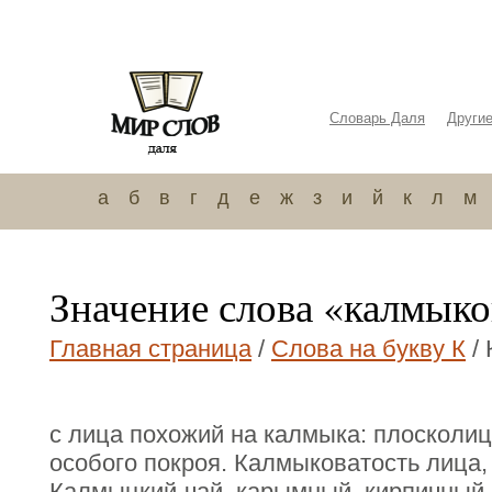
Словарь Даля
Други
а
б
в
г
д
е
ж
з
и
й
к
л
м
Значение слова «калмык
Главная страница
/
Слова на букву К
/
с лица похожий на калмыка: плосколиц
особого покроя. Калмыковатость лица,
Калмыцкий-чай, карымный, кирпичный.