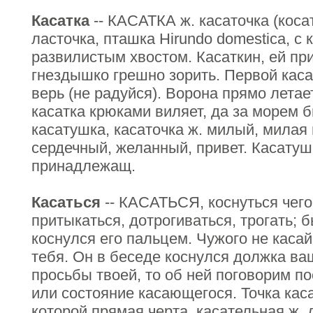
Касатка
-- КАСАТКА ж. касаточка (косат
ласточка, пташка Нirundo domestiса, с
развилистым хвостом. Касаткин, ей п
гнездышко грешно зорить. Первой касат
верь (не радуйся). Ворона прямо летает
касатка крюками виляет, да за морем бы
касатушка, касаточка ж. милый, милая
сердечный, желанный, привет. Касатушк
принадлежащ.
Касаться
-- КАСАТЬСЯ, коснуться чего 
притыкаться, дотрогиваться, трогать; 
коснулся его пальцем. Чужого не касай
тебя. Он в беседе коснулся должка ва
просьбы твоей, то об ней поговорим по
или состояние касающегося. Точка касан
которой прямая черта, касательная ж. 