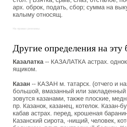
арх. оброк, подать, сбор; сумма на вы
калыму относящ.
На правах рекламы:
Другие определения на эту 
Казалатка
-- КАЗАЛАТКА астрах. одно
ящиком.
Казан
-- КАЗАН м. татарск. (отчего и на
большой, вмазанный или закладенный 
зовутся казанами, также плоские, мед
пр. Казанок, казанец, котелок. Казан-б
кабав астрах. перед, крошеная баранин
Казанский сирота, -нищий, человек, к