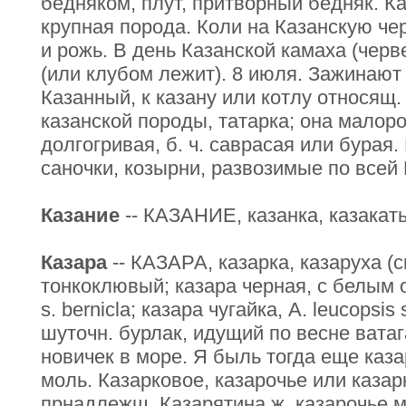
бедняком, плут, притворный бедняк. К
крупная порода. Коли на Казанскую чер
и рожь. В день Казанской камаха (черв
(или клубом лежит). 8 июля. Зажинают
Казанный, к казану или котлу относящ.
казанской породы, татарка; она малоро
долгогривая, б. ч. саврасая или бурая.
саночки, козырни, развозимые по всей 
Казание
-- КАЗАНИЕ, казанка, казакатьс
Казара
-- КАЗАРА, казарка, казаруха (с
тонкоклювый; казара черная, с белым 
s. berniclа; казара чугайка, А. leucopsis
шуточн. бурлак, идущий по весне ватага
новичек в море. Я быль тогда еще каза
моль. Казарковое, казарочье или казар
прнадлежщ. Казарятина ж. казарочье м