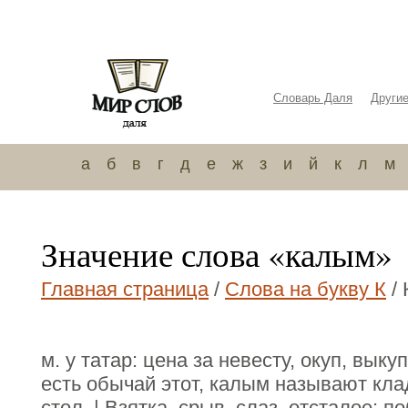
Словарь Даля
Други
а
б
в
г
д
е
ж
з
и
й
к
л
м
Значение слова «калым»
Главная страница
/
Слова на букву К
/
м. у татар: цена за невесту, окуп, выку
есть обычай этот, калым называют кла
стол. | Взятка, срыв, слаз, отсталое; 