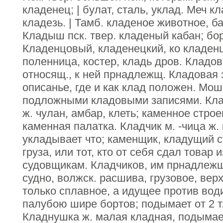
кладенец; | булат, сталь, уклад. Меч кл
кладезь. | Тамб. кладеное животное, ба
Кладыш пск. твер. кладеный кабан; боро
Кладенцовый, кладенецкий, ко кладен
поленница, костер, кладь дров. Кладов
относящ., к ней прнадлежщ. Кладовая 
описанье, где и как клад положен. Мо
подложными кладовыми записями. Кла
ж. чулан, амбар, клеть; каменное стро
каменная палатка. Кладчик м. -чица ж. 
укладывает что; каменщик, кладущий с
груза, или тот, кто от себя сдал товар
судовщикам. Кладчиков, им прнадлежщ
судно, волжск. расшива, грузовое, верхо
только сплавное, а идущее против води
палубою шире бортов; подымает от 2 т
Кладнушка ж. малая кладная, подымает