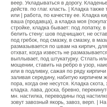
веер. Укладываться в дорогу. Кладенье 
действ. по глаг. класть. | Кладка также
или | работа, по качеству ее. Кладка к
ваша (продавца), а кладка моя (покупат
стройке, кладка бывает: под лопатку, в
белить стену: шов подчищают, не оста
под гребок, под смазку, в смазку, в маз
размазывается по швам на кирпич, для
отхват, когда известь не размазывается
выплывает, под штукатурку. Стлать или
мощении, ставить на ребро в узор, наис
или в подливку, сажая по ряду кирпичи 
заливая середину, набитую кирпичем ж
пора, когда оне несутся. Кладка скота
кладка. лава, доска, бревно, перекину
мн. настилка, переводины под настилк
зовут завозный якорь, завоз, верп. | Н