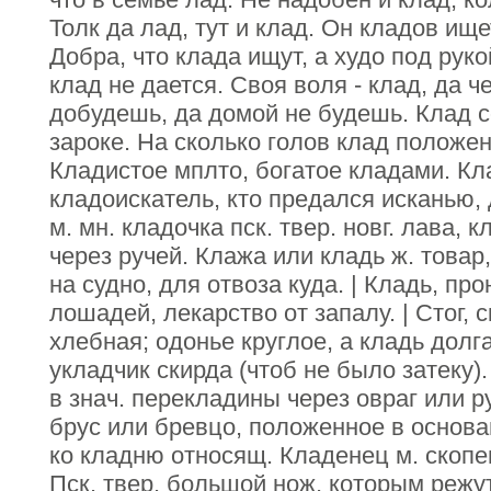
Толк да лад, тут и клад. Он кладов ищет
Добра, что клада ищут, а худо под руко
клад не дается. Своя воля - клад, да ч
добудешь, да домой не будешь. Клад с
зароке. На сколько голов клад положен
Кладистое мплто, богатое кладами. К
кладоискатель, кто предался исканью
м. мн. кладочка пск. твер. новг. лава, 
через ручей. Клажа или кладь ж. товар,
на судно, для отвоза куда. | Кладь, пр
лошадей, лекарство от запалу. | Стог, с
хлебная; одонье круглое, а кладь долг
укладчик скирда (чтоб не было затеку).
в знач. перекладины через овраг или р
брус или бревцо, положенное в основа
ко кладню относящ. Кладенец м. скопе
Пск. твер. большой нож, которым режут