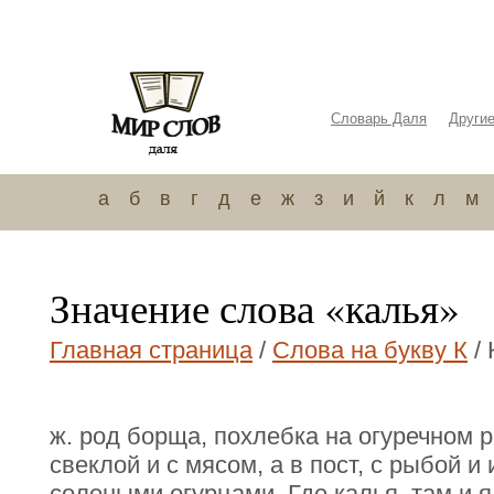
Словарь Даля
Други
а
б
в
г
д
е
ж
з
и
й
к
л
м
Значение слова «калья»
Главная страница
/
Слова на букву К
/ 
ж. род борща, похлебка на огуречном р
свеклой и с мясом, а в пост, с рыбой и
солеными огурцами. Где калья, там и я