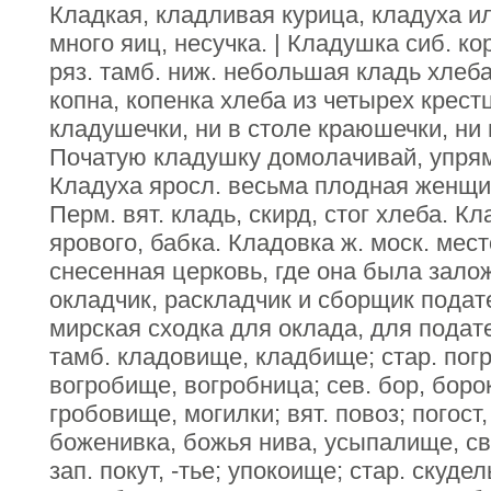
Кладкая, кладливая курица, кладуха 
много яиц, несучка. | Кладушка сиб. ко
ряз. тамб. ниж. небольшая кладь хлеба,
копна, копенка хлеба из четырех крестц
кладушечки, ни в столе краюшечки, ни
Початую кладушку домолачивай, упрям
Кладуха яросл. весьма плодная женщина
Перм. вят. кладь, скирд, стог хлеба. Кл
ярового, бабка. Кладовка ж. моск. мест
снесенная церковь, где она была зало
окладчик, раскладчик и сборщик подате
мирская сходка для оклада, для подате
тамб. кладовище, кладбище; стар. пог
вогробище, вогробница; сев. бор, боро
гробовище, могилки; вят. повоз; погост
боженивка, божья нива, усыпалище, св
зап. покут, -тье; упокоище; стар. скуд