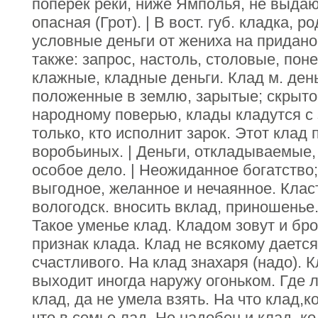
поперек реки, ниже Ямполья, не выда
опасная (Грот). | В вост. губ. кладка, р
условные деньги от жениха на приданое
также: запрос, настоль, столовые, пон
клажные, кладные деньги. Клад м. день
положенные в землю, зарытые; скрыто
народному поверью, клады кладутся с 
только, кто исполнит зарок. Этот клад 
воробьиных. | Деньги, откладываемые,
особое дело. | Неожиданное богатство
выгодное, желанное и нечаянное. Класт
вологодск. вносить вклад, приношенье.
Такое уменье клад. Кладом зовут и бро
признак клада. Клад не всякому дается
счастливого. На клад знахаря (надо). К
выходит иногда наружу огоньком. Где л
клад, да не умела взять. На что клад,к
что в семье лад. Не надобен и клад, к