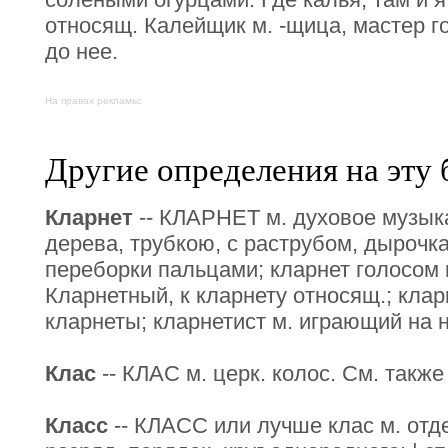
относящ. Калейщик м. -щица, мастер г
до нее.
На правах рекламы:
Другие определения на эту 
Кларнет
-- КЛАРНЕТ м. духовое музыка
дерева, трубкою, с раструбом, дырочк
переборки пальцами; кларнет голосом 
Кларнетный, к кларнету относящ.; кла
кларнеты; кларнетист м. играющий на 
Клас
-- КЛАС м. церк. колос. См. также
Класс
-- КЛАСС или лучше клас м. отде