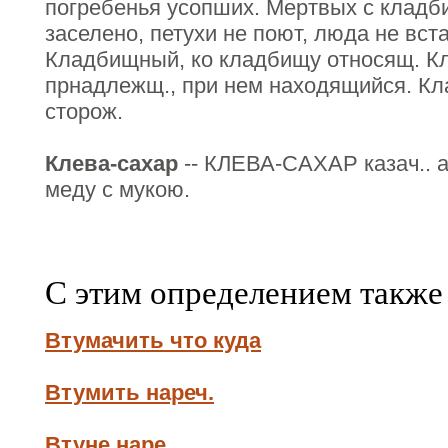
погребенья усопших. Мертвых с кладби
заселено, петухи не поют, люда не вс
Кладбищный, ко кладбищу относящ. К
прнадлежщ., при нем находящийся. К
сторож.
Клева-сахар
-- КЛЕВА-САХАР казач.. а
меду с мукою.
С этим определением также
Втумачить что куда
Втумить нареч.
Втуне наре