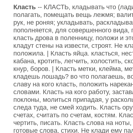
Класть
-- КЛАСТЬ, кладывать что (лади
полагать, помещать вещь лежмя; валит
рук, не роняя; укладывать, раскладыват
пополняется, для совершенного вида, 
класть дрова в поленницу, положи и э
кладут стены на извести, строят. Не кл
положила. | Класть яйца. класться, нес
кабана, кротить, легчить, холостить, с
кнур, боров. | Класть метки, клейма, ме
кладешь лошадь? во что полагаешь, в
славу на кого класть, положить нарека
словами. Класть на кого работу, застав
поклоны, молиться припадая, у расколь
следа туда, не смей ходить. Класть ор
счетах, считать по счетам, костям. Клас
чертить, писать. Класть слова на ноты,
готовые слова, стихи. Не клади ему пал