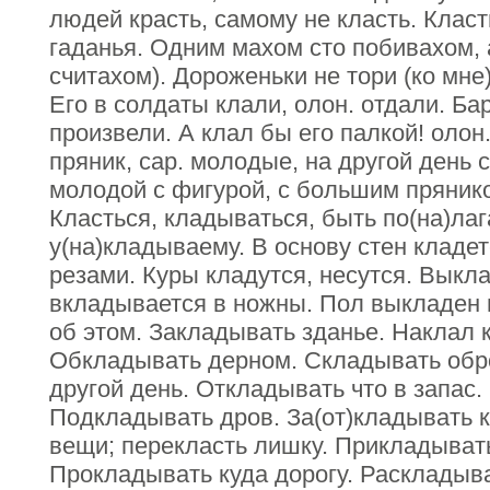
людей красть, самому не класть. Класт
гаданья. Одним махом сто побивахом, 
считахом). Дороженьки не тори (ко мне
Его в солдаты клали, олон. отдали. Бар
произвели. А клал бы его палкой! олон
пряник, сар. молодые, на другой день 
молодой с фигурой, с большим прянико
Класться, кладываться, быть по(на)лаг
у(на)кладываему. В основу стен кладет
резами. Куры кладутся, несутся. Выкл
вкладывается в ножны. Пол выкладен
об этом. Закладывать зданье. Наклал 
Обкладывать дерном. Складывать обр
другой день. Откладывать что в запас.
Подкладывать дров. За(от)кладывать 
вещи; перекласть лишку. Прикладывать
Прокладывать куда дорогу. Раскладыв