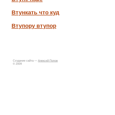
Втункать что куд
Втупору втупор
Создание сайта —
Алексей Попов
© 2009