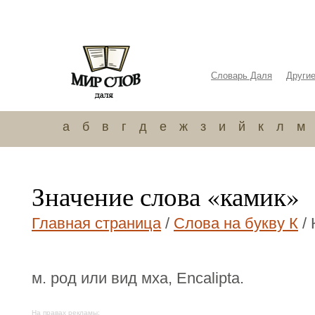
Словарь Даля
Други
а
б
в
г
д
е
ж
з
и
й
к
л
м
Значение слова «камик»
Главная страница
/
Слова на букву К
/ 
м. род или вид мха, Еncaliptа.
На правах рекламы: