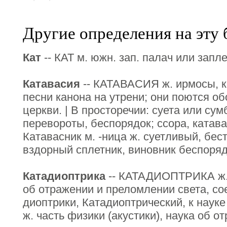
Другие определения на эту 
Кат
-- КАТ м. южн. зап. палач или запл
Катавасия
-- КАТАВАСИЯ ж. ирмосы, 
песни канона на утрени; они поются о
церкви. | В просторечии: суета или сум
перевороты, беспорядок; ссора, катавас
Катавасник м. -ница ж. суетливый, бес
вздорный сплетник, виновник беспоряд
Катадиоптрика
-- КАТАДИОПТРИКА ж. г
об отражении и преломлении света, со
диоптрики, Катадиоптрический, к науке
ж. часть физики (акустики), наука об о