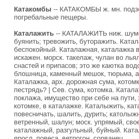
Катакомбы
-- КАТАКОМБЫ ж. мн. под
погребальные пещеры.
Каталажить
-- КАТАЛАЖИТЬ ниж. шумет
буянить; тревожить, буторажить. Ката
беспокойный. Каталажная, каталажка в
искажен. морск. такелаж, чулан во ль
снастей и припасов; это же каютка водо
блошница, каменный мешок, тюрьма, ар
Каталажка, арх. дорожная сума, котомк
пестрядь? | Сев. сума, котомка. Катала
поклажа, имущество при себе на пути, х
котомке, в каталажке. Каталыжить, ка
повесничать, шалить, дурить; католыж
ветренный, шалун; моск. упрямый, сво
каталажный, разгульный, буйный. Ката
яросл. повеса, ветрогон, сорванец.