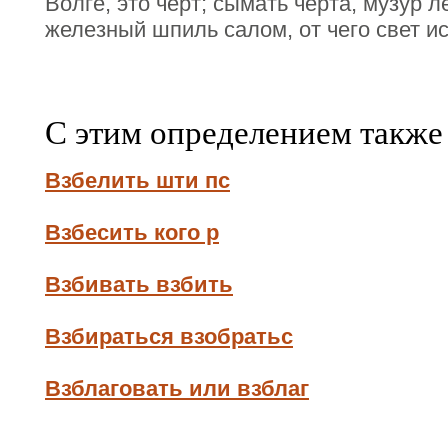
Волге, это черт; сымать черта, музур л
железный шпиль салом, от чего свет ис
С этим определением также
Взбелить шти пс
Взбесить кого р
Взбивать взбить
Взбираться взобратьс
Взблаговать или взблаг