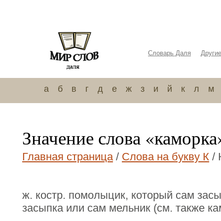
Словарь Даля
Други
а
б
в
г
д
е
ж
з
и
й
к
л
м
Значение слова «каморка
Главная страница
/
Слова на букву К
/ 
ж. костр. помолыцик, который сам зас
засыпка или сам мельник (см. также ка