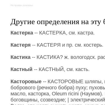
На правах рекламы:
Другие определения на эту 
Кастерка
-- КАСТЕРКА, см. кастра.
Кастеря
-- КАСТЕРЯ и пр. см. костерь.
Кастика
-- КАСТИКА? ж. вологодск. ра
Кастный
-- КАСТНЫЙ, см. касть.
Касторовые
-- КАСТОРОВЫЕ шляпы, пе
бобрового (речного бобра) пуху; пухов
масло, касторка, Oleum ricini (Наумов).
боговщины, созвездие; | электрический