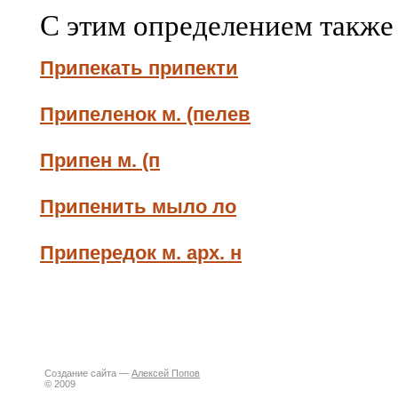
С этим определением также
Припекать припекти
Припеленок м. (пелев
Припен м. (п
Припенить мыло ло
Припередок м. арх. н
Создание сайта —
Алексей Попов
© 2009