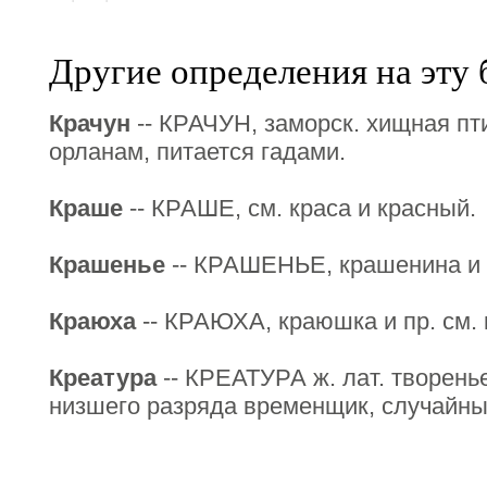
Другие определения на эту 
Крачун
-- КРАЧУН, заморск. хищная пти
орланам, питается гадами.
Краше
-- КРАШЕ, см. краса и красный.
Крашенье
-- КРАШЕНЬЕ, крашенина и п
Краюха
-- КРАЮХА, краюшка и пр. см. 
Креатура
-- КРЕАТУРА ж. лат. творенье,
низшего разряда временщик, случайны