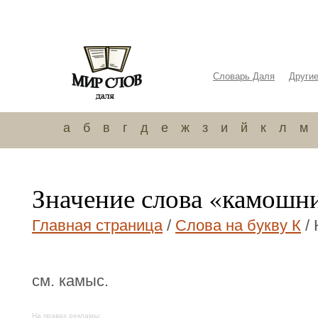
Словарь Даля
Други
а
б
в
г
д
е
ж
з
и
й
к
л
м
Значение слова «камошн
Главная страница
/
Слова на букву К
/
см. камыс.
На правах рекламы: