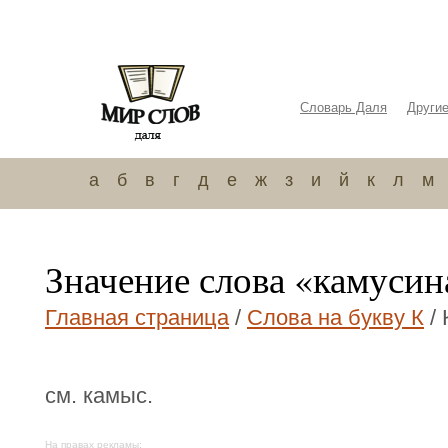
Словарь Даля
Други
а
б
в
г
д
е
ж
з
и
й
к
л
м
Значение слова «камусин
Главная страница
/
Слова на букву К
/ 
см. камыс.
На правах рекламы: