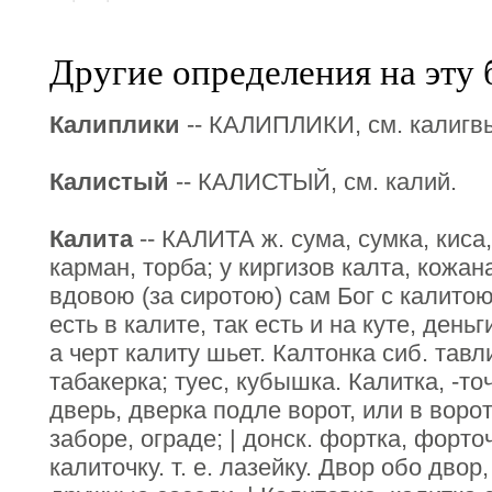
Другие определения на эту 
Калиплики
-- КАЛИПЛИКИ, см. калигв
Калистый
-- КАЛИСТЫЙ, см. калий.
Калита
-- КАЛИТА ж. сума, сумка, киса
карман, торба; у киргизов калта, кожан
вдовою (за сиротою) сам Бог с калитою.
есть в калите, так есть и на куте, деньг
а черт калиту шьет. Калтонка сиб. тав
табакерка; туес, кубышка. Калитка, -точ
дверь, дверка подле ворот, или в воро
заборе, ограде; | донск. фортка, форто
калиточку. т. е. лазейку. Двор обо двор,