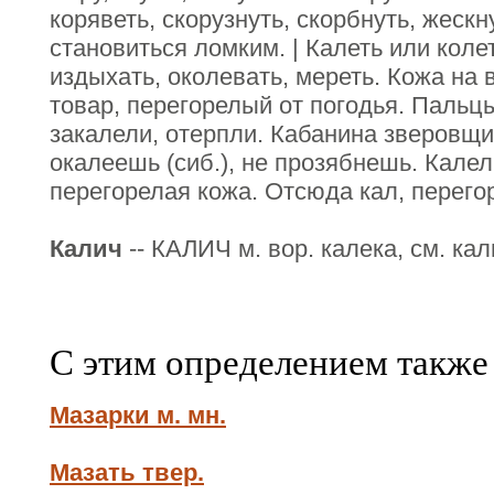
коряветь, скорузнуть, скорбнуть, жескну
становиться ломким. | Калеть или колет,
издыхать, околевать, мереть. Кожа на 
товар, перегорелый от погодья. Пальц
закалели, отерпли. Кабанина зверовщи
окалеешь (сиб.), не прозябнешь. Кале
перегорелая кожа. Отсюда кал, перего
Калич
-- КАЛИЧ м. вор. калека, см. кал
С этим определением также
Мазарки м. мн.
Мазать твер.