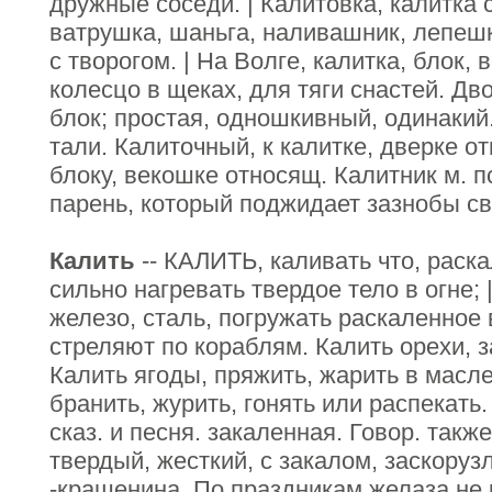
дружные соседи. | Калитовка, калитка 
ватрушка, шаньга, наливашник, лепеш
с творогом. | На Волге, калитка, блок, 
колесцо в щеках, для тяги снастей. Д
блок; простая, одношкивный, одинакий.
тали. Калиточный, к калитке, дверке от
блоку, векошке относящ. Калитник м. пс
парень, который поджидает зазнобы сво
Калить
-- КАЛИТЬ, каливать что, раска
сильно нагревать твердое тело в огне; 
железо, сталь, погружать раскаленное
стреляют по кораблям. Калить орехи, з
Калить ягоды, пряжить, жарить в масле.
бранить, журить, гонять или распекать.
сказ. и песня. закаленная. Говор. такж
твердый, жесткий, с закалом, заскоруз
-крашенина. По праздникам желаза не к