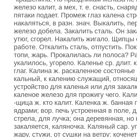
железо калит, а мех, т. е. снасть, сна
пятаки подает. Промеж глаз калена стр
накаляться, в разн. знач. Выкалить, п
железо добела. Закалить сталь. Он за
утюг, сгорел. Накалить жигало. Щипцы 
работе. Откалить сталь, отпустить. По
топи, жарь. Прокалилась ли полоса? Р
укалилось, угорело. Каленье ср. длит. к
глаг. Калина ж. раскаленное состоянье
кальный, к калению служащий, относящ
устройство для каленья или для закалк
каленое железо для прожигу чего. Кал
-щица ж. кто калит. Каленка ж. банная 
ядрами; вор. печь устроенная в поле, д
стрела, для лучка; она деревянная, но
закаляется, каляночка. Каляный сар. у
жару, стужи, от сушки на ветру: коченет