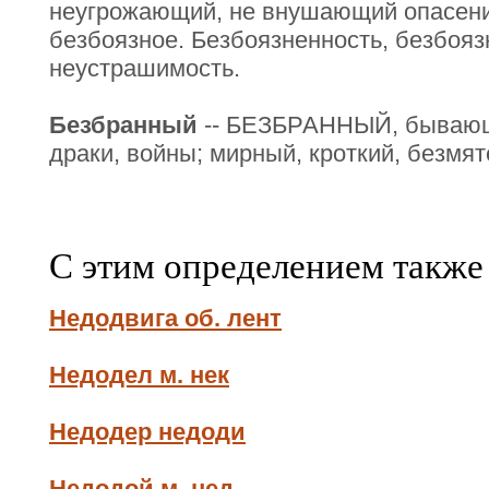
неугрожающий, не внушающий опасения
безбоязное. Безбоязненность, безбояз
неустрашимость.
Безбранный
-- БЕЗБРАННЫЙ, бывающи
драки, войны; мирный, кроткий, безмят
С этим определением также
Недодвига об. лент
Недодел м. нек
Недодер недоди
Недодой м. нед