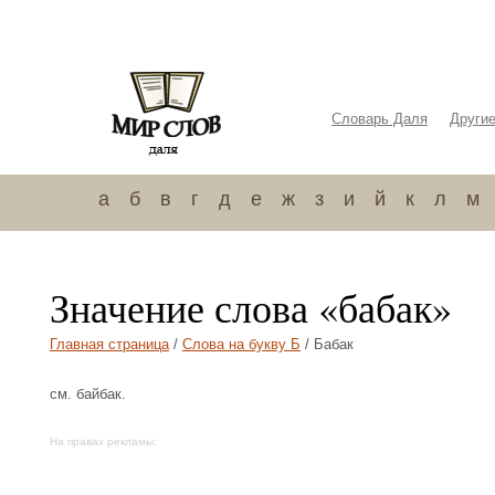
Словарь Даля
Други
а
б
в
г
д
е
ж
з
и
й
к
л
м
Значение слова «бабак»
Главная страница
/
Слова на букву Б
/ Бабак
см. байбак.
На правах рекламы: