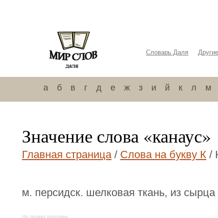
Словарь Даля
Други
а
б
в
г
д
е
ж
з
и
й
к
л
м
Значение слова «канаус»
Главная страница
/
Слова на букву К
/ 
м. персидск. шелковая ткань, из сырца
На правах рекламы: