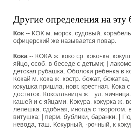
Другие определения на эту 
Кок
-- КОК м. морск. судовый, корабел
офицерский же называется повар.
Кока
-- КОКА ж. коко ср. кокочка, коку
яйцо, особ. в беседе с детьми; | лаком
детская рубашка. Оболоки ребенка в ко
Кокай м. кока ж. костр. божат, божатка,
кокушка пришла, новг. крестная. Кока с
достаток. Коколльница ж. тул. яичница.
кашей и с яйцами. Кокура, кокурка ж. 
лепешка, сдобная, иногда с творогом, 
витушка; | перм. бублики, баранки. | По
невода, таш. Кокурный, -рочный, к кок