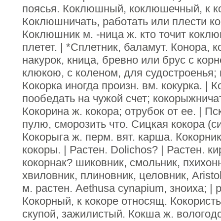
поясья. Коклюшный, коклюшечный, к 
Коклюшничать, работать или плести ко
Коклюшник м. -ница ж. кто точит коклюш
плетет. | *Сплетник, баламут. Конора, к
накурок, кница, бревно или брус с кор
клюкою, с коленом, для судостроенья; 
Кокорка иногда произн. вм. кокурка. | К
пообедать на чужой счет; кокорыжнича
Кокорина ж. кокора; отрубок от ее. | Пс
пулю, сморозить что. Сицкая кокора (с
Кокорыга ж. перм. вят. карша. Кокорник
кокоры. | Растен. Dolichos? | Растен. к
кокорнак? шиковник, смольник, пхихон
хвиловник, плиновник, целовник, Аristol
м. растен. Аеthusa cynapium, зноиха; | р
Кокорный, к кокоре относящ. Кокорист
скупой, зажилистый. Кокша ж. вологодс