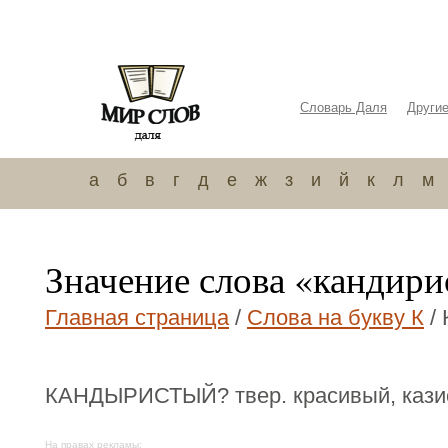
Словарь Даля
Други
а
б
в
г
д
е
ж
з
и
й
к
л
м
Значение слова «кандир
Главная страница
/
Слова на букву К
/ 
КАНДЫРИСТЫЙ? твер. красивый, кази
На правах рекламы: