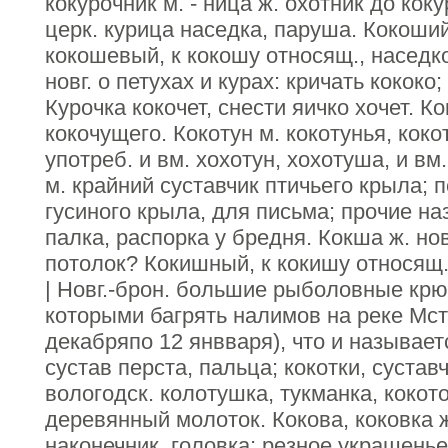
кокурочник м. - ница ж. охотник до коку
церк. курица наседка, паруша. Кокоший
кокошевый, к кокошу относящ., наседко
новг. о петухах и курах: кричать кококо;
Курочка кокочет, снести яичко хочет. Ко
кокочущего. Кокотун м. кокотунья, коко
употреб. и вм. хохотун, хохотуша, и вм
м. крайний суставчик птичьего крыла;
гусиного крыла, для письма; прочие на
палка, распорка у бредня. Кокша ж. н
потолок? Кокишный, к кокишу относящ. 
| Новг.-брон. большие рыболовные крюч
которыми багрять налимов на реке Мсте
декабряпо 12 янвваря), что и называетс
сустав перста, пальца; кокотки, сустав
вологодск. колотушка, тукманка, кокото
деревянный молоток. Кокова, коковка 
наконечник, головка; резное украшенье