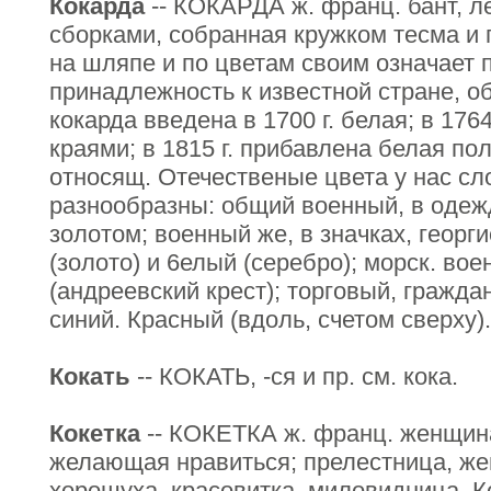
Кокарда
-- КОКАРДА ж. франц. бант, л
сборками, собранная кружком тесма и 
на шляпе и по цветам своим означает 
принадлежность к известной стране, о
кокарда введена в 1700 г. белая; в 176
краями; в 1815 г. прибавлена белая по
относящ. Отечественые цвета у нас сл
разнообразны: общий военный, в одеж
золотом; военный же, в значках, георг
(золото) и 6елый (серебро); морск. во
(андреевский крест); торговый, гражда
синий. Красный (вдоль, счетом сверху).
Кокать
-- КОКАТЬ, -ся и пр. см. кока.
Кокетка
-- КОКЕТКА ж. франц. женщин
желающая нравиться; прелестница, же
хорошуха, красовитка, миловидница. 