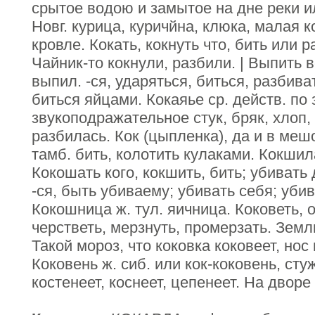
срытое водою и замытое на дне реки и
Новг. курица, куричйна, клюка, малая 
кровле. Кокать, кокнуть что, бить или р
Чайник-то кокнули, разбили. | Выпить в
выпил. -ся, ударяться, биться, разбива
биться яйцами. Кокаяье ср. действ. по з
звукоподражательное стук, бряк, хлоп, 
разбилась. Кок (цыпленка), да и в мешо
тамб. бить, колотить кулаками. Кокшил
Кокошать кого, кокшить, бить; убивать
-ся, быть убиваему; убивать себя; убив
Кокошница ж. тул. яичница. Коковеть, 
черстветь, мерзнуть, промерзать. Земл
Такой мороз, что коковка коковеет, нос
Коковень ж. сиб. или кок-коковень, сту
костенеет, коснеет, цепенеет. На дворе