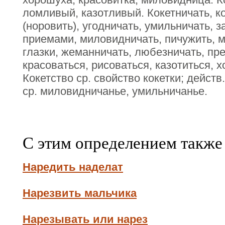
ломливый, казотливый. Кокетничать, ко
(норовить), угодничать, умильничать, 
приемами, миловидничать, пичужить, м
глазки, жеманничать, любезничать, пр
красоваться, рисоваться, казотиться, 
Кокетство ср. свойство кокетки; действ.
ср. миловидничанье, умильничанье.
С этим определением также
Наредить наделат
Нарезвить мальчика
Нарезывать или нарез