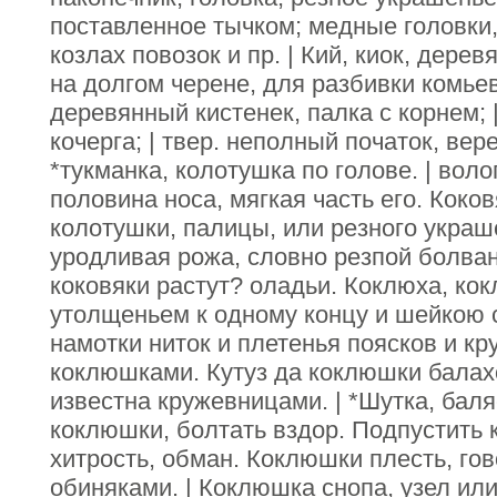
поставленное тычком; медные головки,
козлах повозок и пр. | Кий, киок, дере
на долгом черене, для разбивки комье
деревянный кистенек, палка с корнем; |
кочерга; | твер. неполный початок, вер
*тукманка, колотушка по голове. | вол
половина носа, мягкая часть его. Коковя
колотушки, палицы, или резного украше
уродливая рожа, словно резпой болва
коковяки растут? оладьи. Коклюха, кок
утолщеньем к одному концу и шейкою с
намотки ниток и плетенья поясков и кр
коклюшками. Кутуз да коклюшки балах
известна кружевницами. | *Шутка, баля
коклюшки, болтать вздор. Подпустить 
хитрость, обман. Коклюшки плесть, го
обиняками. | Коклюшка снопа, узел или