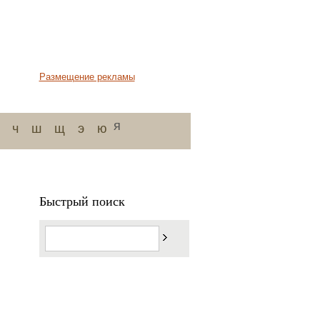
Размещение рекламы
я
ч
ш
щ
э
ю
Быстрый поиск