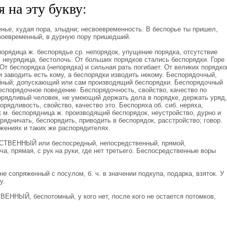
 на эту букву:
ье, худая пора, злыдни; несвоевременность. В беспорье ты пришел,
своевременный, в дурную пору пришедший.
рядица ж. беспорядье ср. непорядок, упущение порядка, отсутствие
; неурядица, бестолочь. От больших порядков стались беспорядки. Горе
 От беспорядка (непорядка) и сильная рать погибает. От великих порядко
 заводить есть кому, а беспорядки изводить некому. Беспорядочный,
ойный; допускающий или сам производящий беспорядки. Беспорядочный
еспорядочное поведение. Беспорядочность, свойство, качество по
орядливый человек, не умеющий держать дела в порядке, держать уряд,
орядливость, свойство, качество это. Беспоряха об. сиб. неряха,
 м. беспорядница ж. производящий беспорядок, неустройство, дурно и
ядничать, беспорядить, приводить в беспорядок, расстройство; говор.
жениях и таких же распорядителях.
ТВЕННЫЙ или беспосредный, непосредственный, прямой,
, прямая, с рук на руки, где нет третьего. Беспосредственные воры
сопряженный с посулом, б. ч. в значении подкупа, подарка, взяток. У
у.
ННЫЙ, беспотомный, у кого нет, после кого не остается потомков,