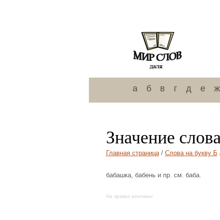
а
б
в
г
д
е
ж
Значение слова
Главная страница
/
Слова на букву Б
бабашка, бабень и пр. см. баба.
На правах рекламы: