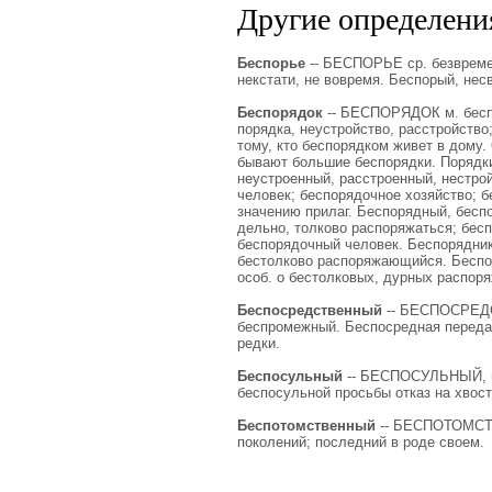
Другие определения
Беспорье
-- БЕСПОРЬЕ ср. безвремен
некстати, не вовремя. Беспорый, не
Беспорядок
-- БЕСПОРЯДОК м. беспо
порядка, неустройство, расстройство
тому, кто беспорядком живет в дому.
бывают большие беспорядки. Порядки
неустроенный, расстроенный, нестр
человек; беспорядочное хозяйство; б
значению прилаг. Беспорядный, бесп
дельно, толково распоряжаться; бесп
беспорядочный человек. Беспорядник
бестолково распоряжающийся. Беспор
особ. о бестолковых, дурных распоря
Беспосредственный
-- БЕСПОСРЕДС
беспромежный. Беспосредная передача
редки.
Беспосульный
-- БЕСПОСУЛЬНЫЙ, не 
беспосульной просьбы отказ на хвост
Беспотомственный
-- БЕСПОТОМСТВЕ
поколений; последний в роде своем.