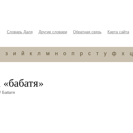
Словарь Даля
Другие словари
Обратная связь
Карта сайта
з
и
й
к
л
м
н
о
п
р
с
т
у
ф
х
ц
 «бабатя»
/ Бабатя