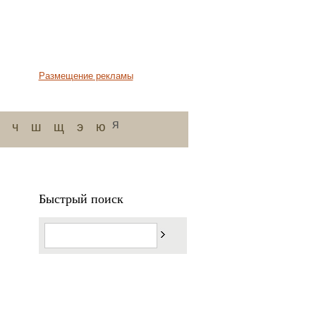
Размещение рекламы
я
ч
ш
щ
э
ю
Быстрый поиск