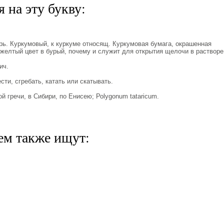
 на эту букву:
ь. Куркумовый, к куркуме относящ. Куркумовая бумага, окрашенная
желтый цвет в бурый, почему и служит для открытия щелочи в растворе
ич.
сти, сгребать, катать или скатывать.
й гречи, в Сибири, по Енисею; Роlygonum tataricum.
ем также ищут: