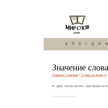
а
б
в
г
д
е
ж
Значение слов
Главная страница
/
Слова на букву К
м. церк. монах-регент; при пении на 
На правах рекламы: