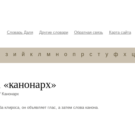
Словарь Даля
Другие словари
Обратная связь
Карта сайта
з
и
й
к
л
м
н
о
п
р
с
т
у
ф
х
ц
а «канонарх»
/ Канонарх
оба клироса, он объявляет глас, а затем слова канона.