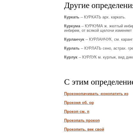
Другие определения
Куркать
-- КУРКАТЬ арх. каркать.
Куркума
-- КУРКУМА ж. желтый инбир
инбирем, от всякой щелочи изменяет 
Курланчук
-- КУРЛАНЧУК, см. каранг
Курлать
-- КУРЛАТЬ сено, астрах. гре
Курлук
-- КУРЛУК м. курлык, вид дико
С этим определени
Проконопачивать -конопатить из
Проконя об. ор
Прокоп см. п
Прокопать прокоп
Прокопить. век свой