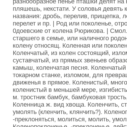
разнообразное пенье пташки делят на 
пляшешь, некстати. У соловья девять 
названия: дробь, перелив, прищепка, 
перелет и пр. | Род или поколенье, отр
0доевские от колена Рюрикова. | Смол
старшего в семье, или наличного родо
колену относящ. Коленная или поколен
Коленчатый, из колен состоящий, изло
суставчатый, из прямых звеньев обра
камыш, коленчатая песня. Коленчатый в
токарном станке, изломом, для превр
движенья в прямое. Коленистый, мног
коленистый в меньшей мере, изгибист
м. тростник бамбук, бамбуковая трость
Коленница ж. вид хвоща. Коленчить, ст
умолять (кленчить, клянчить?). Колено
-преклоняться, молиться, молить, умол
Коленопоклоненье, -преклоненье, дейс