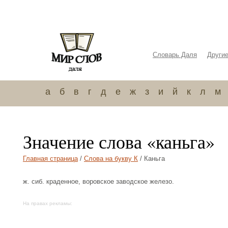
Словарь Даля
Други
а
б
в
г
д
е
ж
з
и
й
к
л
м
Значение слова «каньга»
Главная страница
/
Слова на букву К
/ Каньга
ж. сиб. краденное, воровское заводское железо.
На правах рекламы: