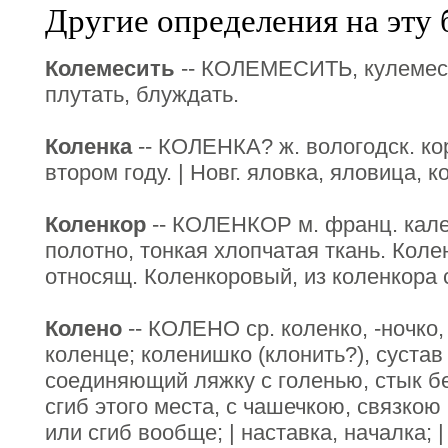
Другие определения на эту 
Колемесить
-- КОЛЕМЕСИТЬ, кулемесит
плутать, блуждать.
Коленка
-- КОЛЕНКА? ж. вологодск. ко
втором году. | Новг. яловка, яловица, к
Коленкор
-- КОЛЕНКОР м. франц. кале
полотно, тонкая хлопчатая ткань. Коле
относящ. Коленкоровый, из коленкора
Колено
-- КОЛЕНО ср. коленко, -ночко,
коленце; коленишко (клонить?), сустав
соединяющий ляжку с голенью, стык б
сгиб этого места, с чашечкою, связкою
или сгиб вообще; | наставка, началка; |