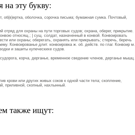
 на эту букву:
, об(в)ертка, оболочка, сорочка письма; бумажная сумка. Почтовый,
 отряд для охраны на пути торговых судов; охрана, оберег, прикрытие. 
конвою относящ.; | сущ. солдат, назначенный в конвой. Конвоировать
чести или охраны; оберегать, охранять или прикрывать; стеречь, беречь
аему. Конвоированье длит. конвоировка ж. об. действ. по глаг. Конвоир м.
оводки и зашиты купеческихе судов.
удорога, корча, дерганье, временное сведение членов, дерганье мышц.
ив крови или других живых соков к одной части тела; скопление,
й, приливной, скопный, нахлынный.
ем также ищут: