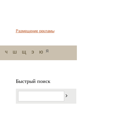
Размещение рекламы
я
ч
ш
щ
э
ю
Быстрый поиск