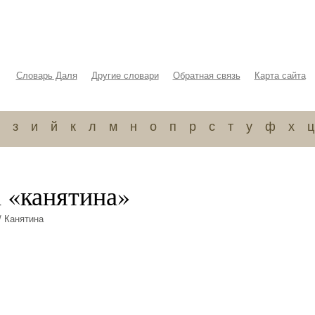
Словарь Даля
Другие словари
Обратная связь
Карта сайта
з
и
й
к
л
м
н
о
п
р
с
т
у
ф
х
ц
а «канятина»
/ Канятина