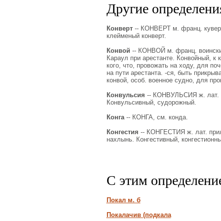
Другие определения
Конверт
-- КОНВЕРТ м. франц. куверт
клейменый конверт.
Конвой
-- КОНВОЙ м. франц. воинский
Караул при арестанте. Конвойный, к 
кого, что, провожать на ходу, для по
на пути арестанта. -ся, быть прикрыв
конвой, особ. военное судно, для пр
Конвульсия
-- КОНВУЛЬСИЯ ж. лат. с
Конвульсивный, судорожный.
Конга
-- КОНГА, см. конда.
Конгестия
-- КОНГЕСТИЯ ж. лат. прил
нахлынь. Конгестивный, конгестионны
С этим определени
Покал м. б
Покалачив (подкала