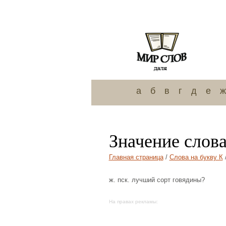
а
б
в
г
д
е
ж
Значение слов
Главная страница
/
Слова на букву К
ж. пск. лучший сорт говядины?
На правах рекламы: