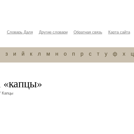
Словарь Даля
Другие словари
Обратная связь
Карта сайта
з
и
й
к
л
м
н
о
п
р
с
т
у
ф
х
ц
а «капцы»
/ Капцы