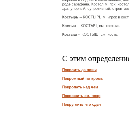
роде сарафана. Костол м. пск. косто
арх. упорный, супротивный, строптивы
Костырь
-- КОСТЫРЬ м. игрок в кости,
Костыч
-- КОСТЫЧ, см. костыль.
Костыш
-- КОСТЫШ, см. кость.
С этим определени
Покроить да поши
Покромный по кромк
Покропать над чем
Покрошить см. покр
Покруглить что сдел