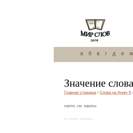
а
б
в
г
д
е
ж
Значение слов
Главная страница
/
Слова на букву К
лапти; см. какаты.
На правах рекламы: