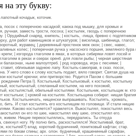
 на эту букву:
 лапотный кочадык, коточик.
, посох с поперечною насадкой; каюка под мышку, для хромых и
я, ручная, заместь трости, посоха; | костылек, гвоздь с поперечною
у. | Орудийный снаряд, книпель; | костыль, -лища, бревно с подпятником
ху, для работ каменщиков и штукатуров; | виселица, шибеница, глагол; 
оротный, журавец; | деревянный простенок меж окон; | свес, навес,
наливных колес; | поперечная ручка у насосного поршня, земляного бура 
й крепи; | изгорода глаголем в ямах, в которых сибиряки ловят лосей и
 глаголем в реках и озерах оренб. для ловли рыбы; | черная шерстяная
и балахонах, ныне малоуптреб. | род хоровода, игра с песнями; |
 ставит, облизывая заднюю лапу. Костыль-самоправ, в сказ. посох,
на. У него слово к слову костыль подает, вяло говорит. Святая душа на
твои костыли! крючки; или притворство. Родится Пахом с большим
 рождении Петра I). Костыльный, Костыльковый, к костылю, костыльку
ный, костыльчатый, слеланный костылем, на него похожий,
тый, костылястый, обильный костылями. Костыльник, костыльщик м. кто
т костыльки; | хромой на костылях. Костыльщина собират. нищая 6ратия
ыльков. Костыльничать, нищенски выпрашивать. Костылять, хромать,
ого, бить. И стал костылять его костылищем по головище. И стали нищие
тылями. Каково костыляется? храмлется. Выкостылял, покостылял весь
акостылял он его по шее, накостылял ему шею, откостылял его.
, живем. Нищие перекостылялись, передрались. Ты откуда
 свихнул ногу. Ну полно бить, раскостылялся! Укостыливай, брат,
ок, костылей?) влад. короткий будничнний, понитковый кафтан; стар.
ями по бокам спины; арх. олон. будничный, крашенинный сарафан,
т его более старухи и староверки. | Арх. женский саван, из холста, в