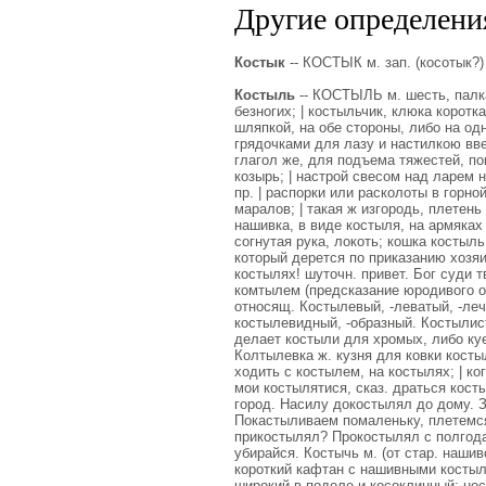
Другие определения
Костык
-- КОСТЫК м. зап. (косотык?)
Костыль
-- КОСТЫЛЬ м. шесть, палка
безногих; | костыльчик, клюка коротка
шляпкой, на обе стороны, либо на одн
грядочками для лазу и настилкою ввер
глагол же, для подъема тяжестей, пов
козырь; | настрой свесом над ларем 
пр. | распорки или расколоты в горно
маралов; | такая ж изгородь, плетень
нашивка, в виде костыля, на армяках 
согнутая рука, локоть; кошка костыль
который дерется по приказанию хозяи
костылях! шуточн. привет. Бог суди 
комтылем (предсказание юродивого о
относящ. Костылевый, -леватый, -леч
костылевидный, -образный. Костылис
делает костыли для хромых, либо куе
Колтылевка ж. кузня для ковки кост
ходить с костылем, на костылях; | к
мои костылятися, сказ. драться кос
город. Насилу докостылял до дому. З
Покастыливаем помаленьку, плетемся
прикостылял? Прокостылял с полгода,
убирайся. Костычь м. (от стар. нашив
короткий кафтан с нашивными костыл
широкий в подоле и косоклинный; нося