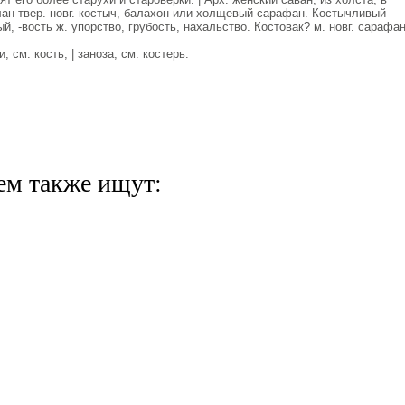
лан твер. новг. костыч, балахон или холщевый сарафан. Костычливый
й, -вость ж. упорство, грубость, нахальство. Костовак? м. новг. сарафан
 см. кость; | заноза, см. костерь.
ем также ищут: