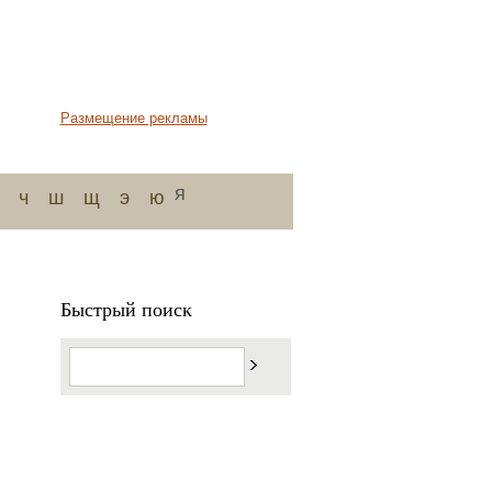
Размещение рекламы
я
ч
ш
щ
э
ю
Быстрый поиск