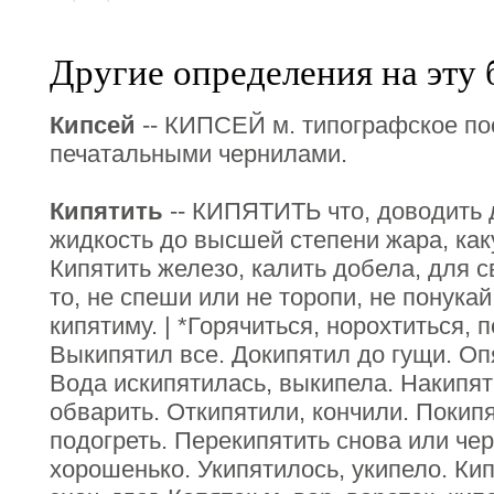
Другие определения на эту 
Кипсей
-- КИПСЕЙ м. типографское пос
печатальными чернилами.
Кипятить
-- КИПЯТИТЬ что, доводить д
жидкость до высшей степени жара, как
Кипятить железо, калить добела, для св
то, не спеши или не торопи, не понукай,
кипятиму. | *Горячиться, норохтиться, 
Выкипятил все. Докипятил до гущи. Оп
Вода искипятилась, выкипела. Накипят
обварить. Откипятили, кончили. Покип
подогреть. Перекипятить снова или че
хорошенько. Укипятилось, укипело. Кип