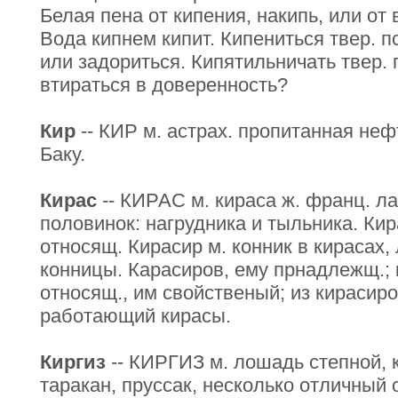
Белая пена от кипения, накипь, или от 
Вода кипнем кипит. Кипениться твер. пс
или задориться. Кипятильничать твер. 
втираться в доверенность?
Кир
-- КИР м. астрах. пропитанная неф
Баку.
Кирас
-- КИРАС м. кираса ж. франц. ла
половинок: нагрудника и тыльника. Кир
относящ. Кирасир м. конник в кирасах,
конницы. Карасиров, ему прнадлежщ.; 
относящ., им свойственый; из кирасиро
работающий кирасы.
Киргиз
-- КИРГИЗ м. лошадь степной, к
таракан, пруссак, несколько отличный 