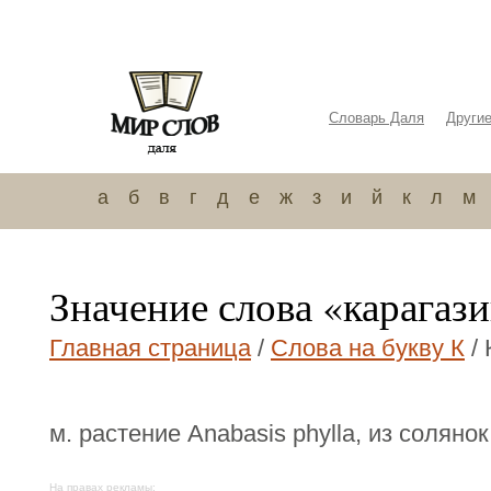
Словарь Даля
Други
а
б
в
г
д
е
ж
з
и
й
к
л
м
Значение слова «карагаз
Главная страница
/
Слова на букву К
/ 
м. растение Аnabasis phyllа, из солянок
На правах рекламы: