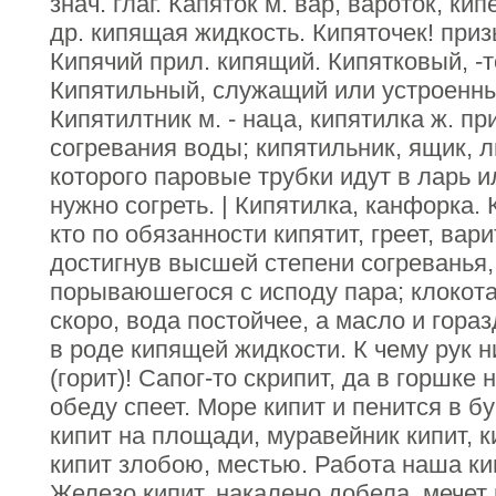
знач. глаг. Капяток м. вар, вароток, ки
др. кипящая жидкость. Кипяточек! при
Кипячий прил. кипящий. Кипятковый, -т
Кипятильный, служащий или устроенны
Кипятилтник м. - наца, кипятилка ж. п
согревания воды; кипятильник, ящик, л
которого паровые трубки идут в ларь и
нужно согреть. | Кипятилка, канфорка.
кто по обязанности кипятит, греет, вари
достигнув высшей степени согреванья,
порываюшегося с исподу пара; клокота
скоро, вода постойчее, а масло и гораз
в роде кипящей жидкости. К чему рук н
(горит)! Сапог-то скрипит, да в горшке н
обеду спеет. Море кипит и пенится в б
кипит на площади, муравейник кипит, к
кипит злобою, местью. Работа наша кип
Железо кипит, накалено добела, мечет