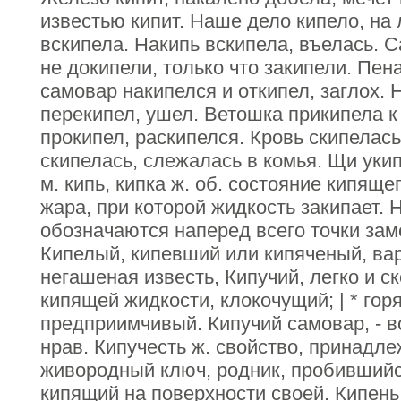
известью кипит. Наше дело кипело, на 
вскипела. Накипь вскипела, въелась. 
не докипели, только что закипели. Пен
самовар накипелся и откипел, заглох. 
перекипел, ушел. Ветошка прикипела к
прокипел, раскипелся. Кровь скипелась
скипелась, слежалась в комья. Щи укип
м. кипь, кипка ж. об. состояние кипяще
жара, при которой жидкость закипает.
обозначаются наперед всего точки зам
Кипелый, кипевший или кипяченый, вар
негашеная известь, Кипучий, легко и 
кипящей жидкости, клокочущий; | * гор
предприимчивый. Кипучий самовар, - в
нрав. Кипучесть ж. свойство, принадле
живородный ключ, родник, пробившийс
кипящий на поверхности своей. Кипень м