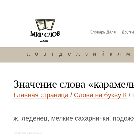
Словарь Даля
Други
а
б
в
г
д
е
ж
з
и
й
к
л
м
Значение слова «карамел
Главная страница
/
Слова на букву К
/ 
ж. леденец, мелкие сахарнички, подо
На правах рекламы: