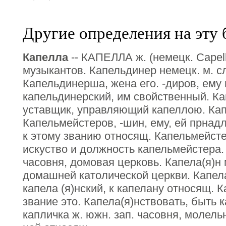
Другие определения на эту 
Капелла
-- КАПЕЛЛА ж. (немецк. Сареll
музыкантов. Капельдинер немецк. м. с
Капельдинерша, жена его. -диров, ему
капельдинерский, им свойственный. Ка
уставщик, управляющий капеллою. Кап
Капельмейстеров, -шин, ему, ей прнад
к этому званию относящ. Капельмейстер
искуство и должность капельмейстера. 
часовня, домовая церковь. Капела(я)н
домашней католической церкви. Капела
капела (я)нский, к капелану относящ. К
звание это. Капела(я)нствовать, быть 
капличка ж. южн. зап. часовня, молель