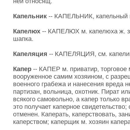
ней относящ.
Капельник
-- КАПЕЛЬНИК, капельный и 
Капелюх
-- КАПЕЛЮХ м. капелюха ж. з
шапка.
Капеляция
-- КАПЕЛЯЦИЯ, см. капели
Капер
-- КАПЕР м. приватир, торговое 
вооруженное самим хозяином, с разре
военного грабежа и нанесения вреда 
партизан, вольница, охотник. Пират ил
всякого самовольно, а капер только вра
это получает каперное свидетельство;
отменен. Каперать, каперствовать, за
каперством; каперщик м. хозяин капера