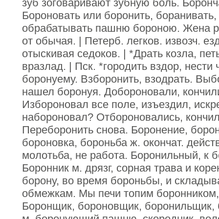
зуб зоговаривают зубную боль. Боронч
Бороновать или боронить, боранивать, 
обрабатывать пашню бороною. Жена ро
от обычая. | Петерб. легков. извозч. ез
отыскивая седоков. | *Драть козла, пет
вразлад. | Пск. *городить вздор, нести 
боронуему. Взборонить, взодрать. Выб
нашел боронуя. Добороновали, кончили
Избороновал все поле, изъездил, искр
набороновал? Отбороновались, кончил
Переборонить снова. Боронение, борон
бороновка, бороньба ж. окончат. действ
молотьба, не работа. Боронильный, к 
Боронник м. дрязг, сорная трава и коре
борону, во время бороньбы, и склады
обмежкам. Мы печи топим боронником, 
Боронщик, бороновщик, боронильщик,
м. боронующий пашню, скородник, вол