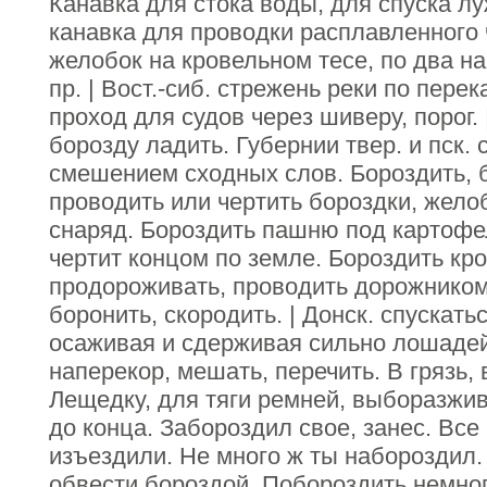
Канавка для стока воды, для спуска лу
канавка для проводки расплавленного ч
желобок на кровельном тесе, по два на
пр. | Вост.-сиб. стрежень реки по перек
проход для судов через шиверу, порог. 
борозду ладить. Губернии твер. и пск.
смешением сходных слов. Бороздить, б
проводить или чертить бороздки, желоб
снаряд. Бороздить пашню под картофел
чертит концом по земле. Бороздить кр
продороживать, проводить дорожником 
боронить, скородить. | Донск. спускать
осаживая и сдерживая сильно лошадей.
наперекор, мешать, перечить. В грязь,
Лещедку, для тяги ремней, выборазжи
до конца. Забороздил свое, занес. Все
изъездили. Не много ж ты набороздил
обвести бороздой. Побороздить немног