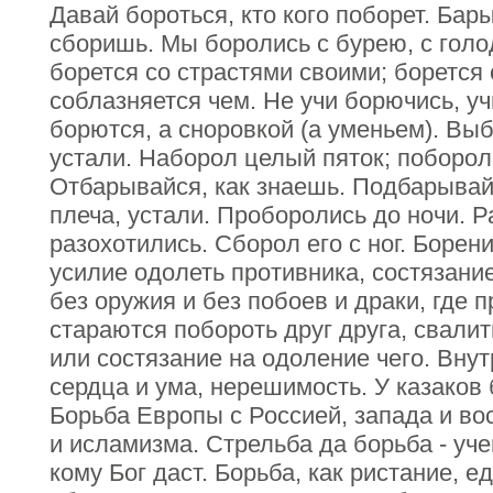
Давай бороться, кто кого поборет. Бары
сборишь. Мы боролись с бурею, с голо
борется со страстями своими; борется 
соблазняется чем. Не учи борючись, у
борются, а сноровкой (а уменьем). Вы
устали. Наборол целый пяток; поборол
Отбарывайся, как знаешь. Подбарывай
плеча, устали. Проборолись до ночи. 
разохотились. Сборол его с ног. Борен
усилие одолеть противника, состязание
без оружия и без побоев и драки, где 
стараются побороть друг друга, свалить
или состязание на одоление чего. Вну
сердца и ума, нерешимость. У казаков 
Борьба Европы с Россией, запада и во
и исламизма. Стрельба да борьба - уче
кому Бог даст. Борьба, как ристание, е