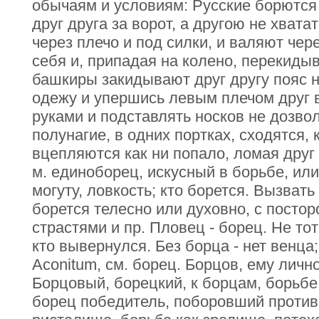
обычаям и условиям: Русские борются 
друг друга за ворот, а другою не хвата
через плечо и под силки, и валяют чер
себя и, припадая на колено, перекиды
башкиры закидывают друг другу пояс н
одежу и упершись левым плечом друг в
руками и подставлять носков не дозво
полунагие, в одних портках, сходятся, 
вцепляются как ни попало, ломая друг 
м. единоборец, искусный в борьбе, ил
могуту, ловкость; кто борется. Вызвать
борется телесно или духовно, с посто
страстями и пр. Пловец - борец. Не тот
кто вывернулся. Без борца - нет венца
Aconitum, см. борец. Борцов, ему лич
Борцовый, борецкий, к борцам, борьбе
борец победитель, поборовший против