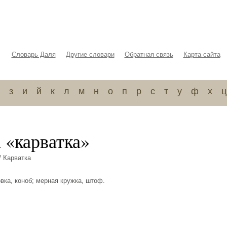
Словарь Даля
Другие словари
Обратная связь
Карта сайта
з
и
й
к
л
м
н
о
п
р
с
т
у
ф
х
ц
 «карватка»
/ Карватка
овка, коноб; мерная кружка, штоф.