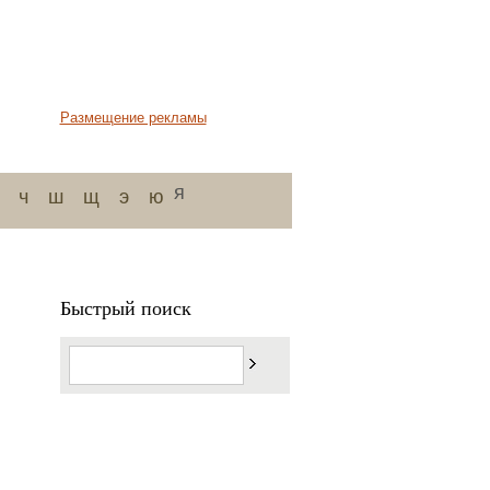
Размещение рекламы
я
ч
ш
щ
э
ю
Быстрый поиск