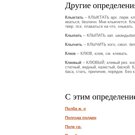
Другие определения
Клыктать
-- КЛЫКТАТЬ арх. перм. кли
икаться, безличн. Мне клыкчется. Кл
твер. пск. плакаться на что, хныкать.
Клыпать
-- КЛЫПАТЬ зап. шкандыбать
Клычить
-- КЛЫЧИТЬ кого, смол. бить
Клюв
-- КЛЮВ, клев, см. клевать.
Клювый
-- КЛЮВЫЙ, клевый ряз. кост
статный, видный, казистый, баской. 
баса, стать, приличие, порядок. Без
С этим определени
Полба ж. о
Полгода полден
Поле ср.