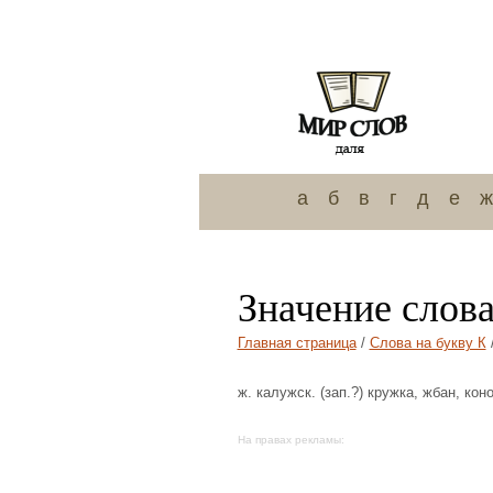
а
б
в
г
д
е
ж
Значение слова
Главная страница
/
Слова на букву К
ж. калужск. (зап.?) кружка, жбан, кон
На правах рекламы: