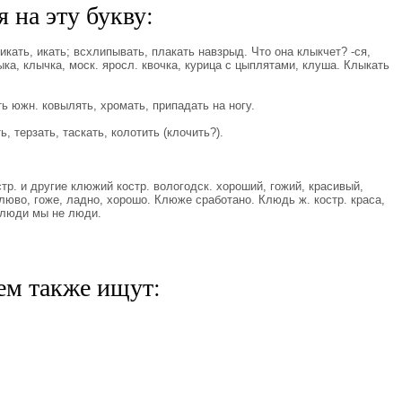
 на эту букву:
кать, икать; всхлипывать, плакать навзрыд. Что она клыкчет? -ся,
ыка, клычка, моск. яросл. квочка, курица с цыплятами, клуша. Клыкать
 южн. ковылять, хромать, припадать на ногу.
, терзать, таскать, колотить (клочить?).
р. и другие клюжий костр. вологодск. хороший, гожий, красивый,
Клюво, гоже, ладно, хорошо. Клюже сработано. Клюдь ж. костр. краса,
 клюди мы не люди.
ем также ищут: