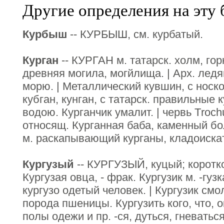
Другие определения на эту 
Курбыш
-- КУРБЫШ, см. курбатый.
Курган
-- КУРГАН м. татарск. холм, гор
древняя могила, могйлища. | Арх. ледя
морю. | Металлический кувшин, с носк
кубган, кунган, с татарск. правильные к
водою. Курганчик умалит. | червь Тroch
относящ. Курганная баба, каменный бо
м. раскапывающий курганы, кладоиска
Кургузый
-- КУРГУЗЫЙ, куцый; коротк
Кургузая овца, - фрак. Кургузик м. -гуз
кургузо одетый человек. | Кургузик смол
порода пшеницы. Кургузить кого, что, о
полы одежи и пр. -ся, дуться, гневаться