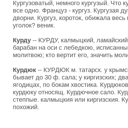
Кургузоватый, немного кургузый. Что ку
все одно. Француз - кургуз. Кургузая д
дворни. Кургуз, короток, обижала весь
уголок? веник.
Курду
-- КУРДУ, калмыцкий, ламайский
барабан на оси с лебедкою, исписанны
молитвою; кто вертит его, значить мол
Курдюк
-- КУРДЮК м. татарск. у крымск
бывает до 30 ф. сала; у киргизских; дв
ягодицах, по бокам хвостика. Курдюко
курдюку относящ. Курдючное сало. Кур
степпые. калмыцкия или киргизския. К
похожий.