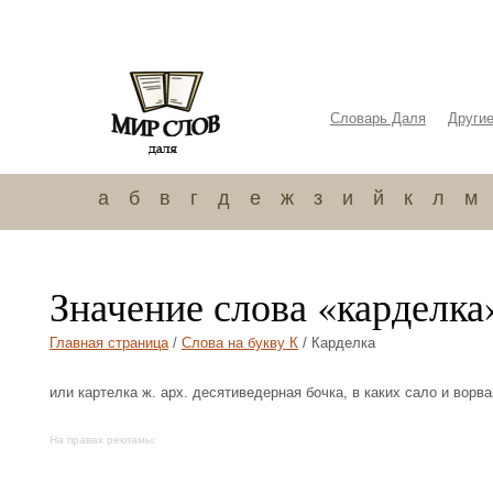
Словарь Даля
Други
а
б
в
г
д
е
ж
з
и
й
к
л
м
Значение слова «карделка
Главная страница
/
Слова на букву К
/ Карделка
или картелка ж. арх. десятиведерная бочка, в каких сало и ворва
На правах рекламы: