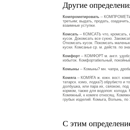
Другие определения
Компрометировать
-- КОМПРОМЕТИРО
третьим; выдать, продать, озадачить
взаимные уступки.
Комсать
-- КОМСАТЬ что, кромсать, к
кусок. Докомсать все сукно. Закомсат
Откомсать кусок. Покомсать маленьк
куски. Комсанье ср. м. действ. по зна
Комфорт
-- КОМФОРТ м. англ. удобст
избыток. Комфортабельный, покойный
Комыны
-- Комыны? мн. чапра, дроб
Комяга
-- КОМЯГА ж. южн. вост. коме
татарск. кэмэ, лодка?) обрубисто и 
долбушка, или пара их, связкою, под
кормом, также для водопоя: колода. К
Комяжный, к комяге относящ. Комяж
грубых изделий. Комыга, Волынь, по З
С этим определени