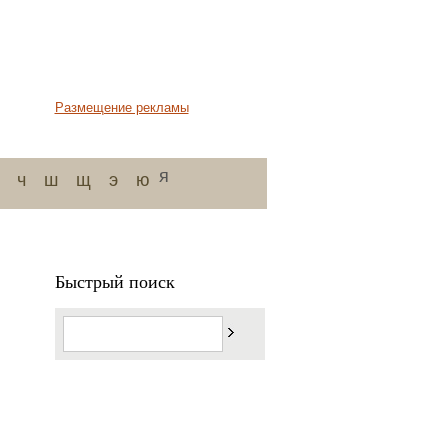
Размещение рекламы
я
ч
ш
щ
э
ю
Быстрый поиск