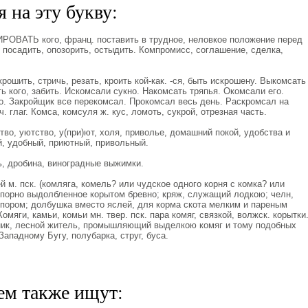
 на эту букву:
ВАТЬ кого, франц. поставить в трудное, неловкое положение перед
, посадить, опозорить, остыдить. Компромисс, соглашение, сделка,
рошить, стричь, резать, кроить кой-как. -ся, быть искрошену. Выкомсать
ь кого, забить. Искомсали сукно. Накомсать тряпья. Окомсали его.
о. Закройщик все перекомсал. Прокомсал весь день. Раскромсал на
ч. глаг. Комса, комсуля ж. кус, ломоть, сукрой, отрезная часть.
во, уютство, у(при)ют, холя, приволье, домашний покой, удобства и
, удобный, приютный, привольный.
ь, дробина, виноградные выжимки.
й м. пск. (комляга, комель? или чудское одного корня с комка? или
топорно выдолбленное корытом бревно; кряж, служащий лодкою; челн,
 пором; долбушка вместо яслей, для корма скота мелким и пареным
омяги, камьи, комьи мн. твер. пск. пара комяг, связкой, волжск. корытки
ник, лесной житель, промышляющий выделкою комяг и тому подобных
ападному Бугу, полубарка, струг, буса.
ем также ищут: