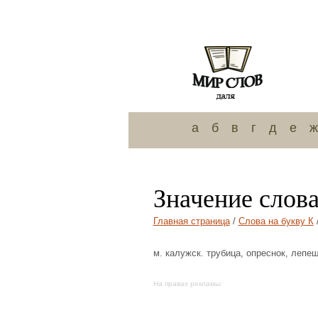
а
б
в
г
д
е
ж
Значение слов
Главная страница
/
Слова на букву К
м. калужск. трубица, опреснок, лепеш
На правах рекламы: