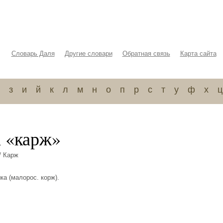
Словарь Даля
Другие словари
Обратная связь
Карта сайта
з
и
й
к
л
м
н
о
п
р
с
т
у
ф
х
ц
а «карж»
/ Карж
ка (малорос. корж).