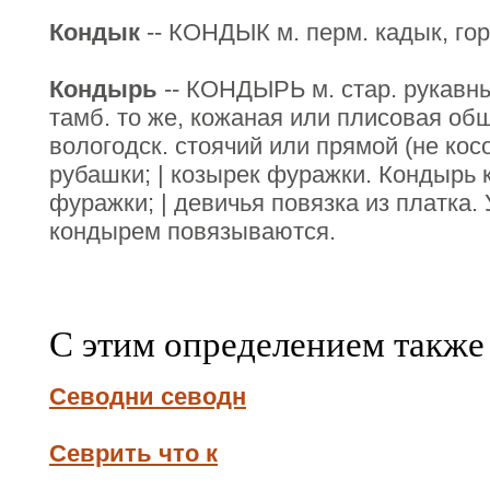
Кондык
-- КОНДЫК м. перм. кадык, гор
Кондырь
-- КОНДЫРЬ м. стар. рукавны
тамб. то же, кожаная или плисовая обши
вологодск. стоячий или прямой (не кос
рубашки; | козырек фуражки. Кондырь к
фуражки; | девичья повязка из платка. У
кондырем повязываются.
С этим определением также
Севодни севодн
Севрить что к