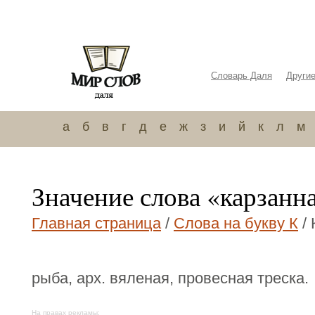
Словарь Даля
Други
а
б
в
г
д
е
ж
з
и
й
к
л
м
Значение слова «карзанн
Главная страница
/
Слова на букву К
/ 
рыба, арх. вяленая, провесная треска.
На правах рекламы: