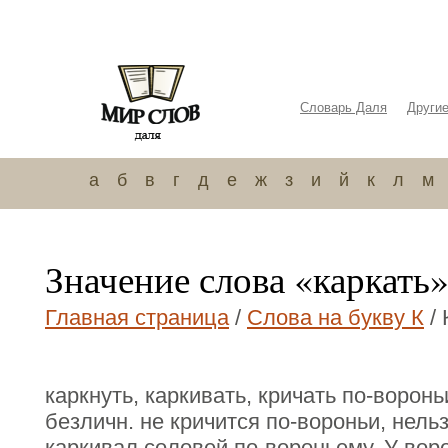
Словарь Даля
Други
а
б
в
г
д
е
ж
з
и
й
к
л
м
Значение слова «каркать
Главная страница
/
Слова на букву К
/ 
каркнуть, каркивать, кричать по-воронь
безличн. не кричится по-вороньи, нельз
каркивал соловей по-вороньему. У вор