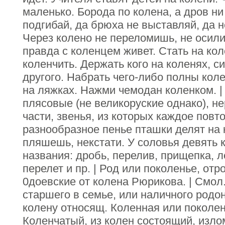
маленько. Борода по колена, а дров ни
подгибай, да брюха не выставляй, да н
Через колено не переломишь, не осили
правда с коленцем живет. Стать на кол
коленчить. Держать кого на коленях, с
другого. Набрать чего-либо полны кол
на ляжках. Нажми чемодан коленком. |
плясовые (не великоруские однако), не
части, звенья, из которых каждое повт
разнообразное пенье пташки делят на 
пляшешь, некстати. У соловья девять 
названия: дробь, перелив, прищепка, 
перелет и пр. | Род или поколенье, отр
0доевские от колена Рюрикова. | Смол
старшего в семье, или наличного родо
колену относящ. Коленная или поколен
Коленчатый, из колен состоящий, изло