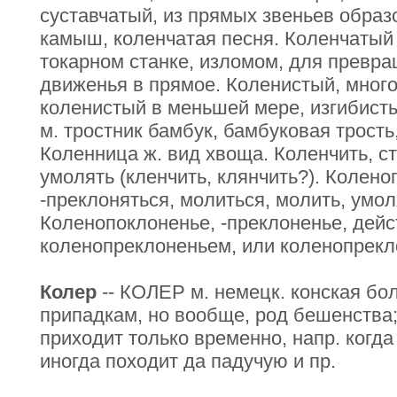
суставчатый, из прямых звеньев обра
камыш, коленчатая песня. Коленчатый в
токарном станке, изломом, для превр
движенья в прямое. Коленистый, мног
коленистый в меньшей мере, изгибист
м. тростник бамбук, бамбуковая трость
Коленница ж. вид хвоща. Коленчить, ст
умолять (кленчить, клянчить?). Колено
-преклоняться, молиться, молить, умол
Коленопоклоненье, -преклоненье, дейс
коленопреклоненьем, или коленопрекл
Колер
-- КОЛЕР м. немецк. конская бо
припадкам, но вообще, род бешенства; 
приходит только временно, напр. когда
иногда походит да падучую и пр.