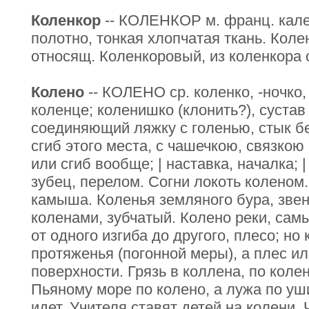
Коленкор
-- КОЛЕНКОР м. франц. кале
полотно, тонкая хлопчатая ткань. Коле
относящ. Коленкоровый, из коленкора
Колено
-- КОЛЕНО ср. коленко, -ночко,
коленце; коленишко (клонить?), сустав
соединяющий ляжку с голенью, стык б
сгиб этого места, с чашечкою, связкою
или сгиб вообще; | наставка, началка; |
зубец, перелом. Согни локоть коленом
камыша. Коленья земляного бура, звен
коленами, зубчатый. Колено реки, сам
от одного изгиба до другого, плесо; но
протяженья (погонной меры), а плес ил
поверхности. Грязь в коллена, по коле
Пьяному море по колено, а лужа по уш
идет. Учителя ставят детей на колени. 