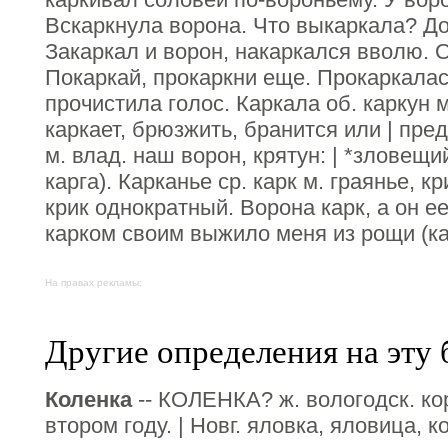
Вскаркнула ворона. Что выкаркала? До
Закаркал и ворон, накаркался вволю. О
Покаркай, прокаркни еще. Прокаркалас
прочистила голос. Каркала об. каркун м
каркает, брюзжить, бранится или | пре
м. влад. наш ворон, крятун: | *зловещи
карга). Карканье ср. карк м. граянье, кр
крик однократный. Ворона карк, а он е
карком своим выжило меня из рощи (кар
На правах рекламы:
Другие определения на эту 
Коленка
-- КОЛЕНКА? ж. вологодск. ко
втором году. | Новг. яловка, яловица, к