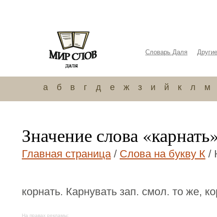
Словарь Даля
Други
а
б
в
г
д
е
ж
з
и
й
к
л
м
Значение слова «карнать
Главная страница
/
Слова на букву К
/ 
корнать. Карнувать зап. смол. то же, ко
На правах рекламы: