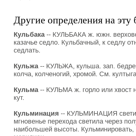
Другие определения на эту 
Кульбака
-- КУЛЬБАКА ж. южн. верхово
казачье седло. Кульбачный, к седлу от
седлать.
Кульжа
-- КУЛЬЖА, кульша. зап. бедр
колча, колченогий, хромой. См. култыга
Кульма
-- КУЛЬМА ж. горло или хвост н
кут.
Кульминация
-- КУЛЬМИНАЦИЯ светил
мгновенье перехода светила через пол
наибольшей высоты. Кульминировать, 