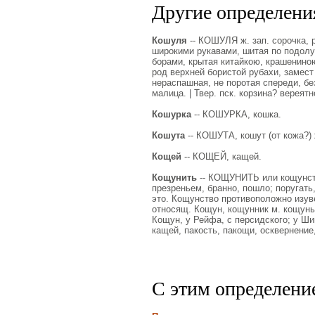
Другие определения
Кошуля
-- КОШУЛЯ ж. зап. сорочка, р
широкими рукавами, шитая по подолу. 
борами, крытая китайкою, крашениною
род верхней бористой рубахи, замест
нераспашная, не поротая спереди, бе
малица. | Твер. пск. корзина? вереят
Кошурка
-- КОШУРКА, кошка.
Кошута
-- КОШУТА, кошут (от кожа?) 
Кощей
-- КОЩЕЙ, кащей.
Кощунить
-- КОЩУНИТЬ или кощунств
презреньем, бранно, пошло; поругать,
это. Кощунство противоположно изуве
относящ. Кощун, кощунник м. кощунья
Кощун, у Рейфа, с персидского; у Шим
кащей, пакость, пакощи, осквернение,
С этим определени