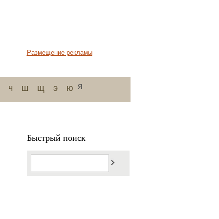
Размещение рекламы
я
ч
ш
щ
э
ю
Быстрый поиск