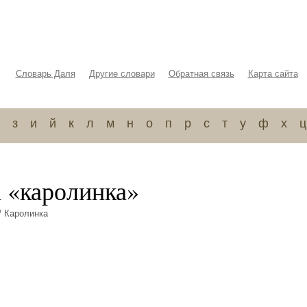
Словарь Даля
Другие словари
Обратная связь
Карта сайта
з
и
й
к
л
м
н
о
п
р
с
т
у
ф
х
ц
а «каролинка»
/ Каролинка