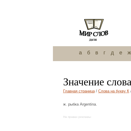
а
б
в
г
д
е
ж
Значение слов
Главная страница
/
Слова на букву К
ж. рыбка Аrgentinа.
На правах рекламы: