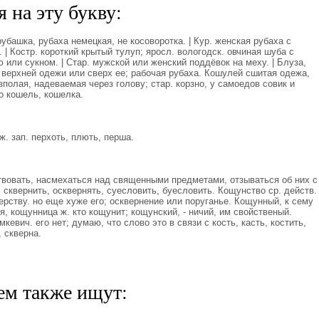
 на эту букву:
убашка, рубаха немецкая, не косоворотка. | Кур. женская рубаха с
| Костр. короткий крытый тулуп; яросл. вологодск. овчиная шуба с
 или сукном. | Стар. мужской или женский поддёвок на меху. | Блуза,
 верхней одежи или сверх ее; рабочая рубаха. Кошулей сшитая одежа,
зполая, надеваемая через голову; стар. корзно, у самоедов совик и
но кошель, кошелка.
ж. зап. перхоть, плють, перша.
овать, насмехаться над священными предметами, отзываться об них с
 сквернить, осквернять, суесловить, буесловить. Кощунство ср. действ.
рству. но еще хуже его; осквернение или поруганье. Кощунный, к сему
, кощунница ж. кто кощунит; кощунский, - ничий, им свойственый.
кевич. его нет; думаю, что слово это в связи с кость, касть, костить,
 скверна.
ем также ищут: