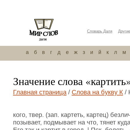
Словарь Даля
Други
а
б
в
г
д
е
ж
з
и
й
к
л
м
Значение слова «картить
Главная страница
/
Слова на букву К
/ 
кого, твер. (зап. картеть, картец) безли
позывает, подмывает на что, тянет куда
Его так и картит в город. | Пск. болеть