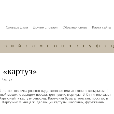
Словарь Даля
Другие словари
Обратная связь
Карта сайта
з
и
й
к
л
м
н
о
п
р
с
т
у
ф
х
ц
 «картуз»
/ Картуз
. летняя шапочка разного вида, кожаная или из ткани, с козырьком; |
ной мешок, с зарядом пороха, для пушки, мортиры. В Княгинине шьют
 Картузный, к картузу относящ. Картузная бумага, толстая, простая, в
. Картузник м. -ница ж. делающий картузы; шапочник, фуражечник.