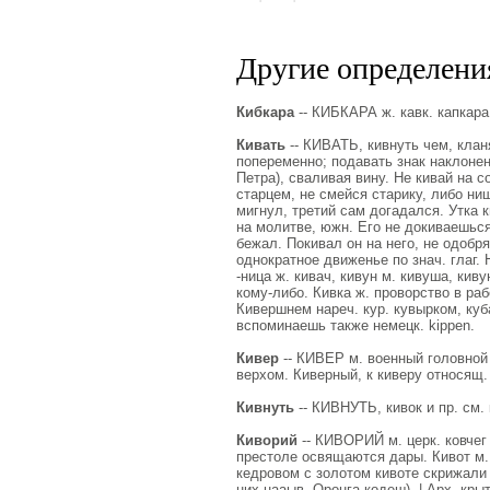
Другие определения
Кибкара
-- КИБКАРА ж. кавк. капкара,
Кивать
-- КИВАТЬ, кивнуть чем, клан
попеременно; подавать знак наклонен
Петра), сваливая вину. Не кивай на с
старцем, не смейся старику, либо ни
мигнул, третий сам догадался. Утка к
на молитве, южн. Его не докиваешься
бежал. Покивал он на него, не одобряя
однократное движенье по знач. глаг. 
-ница ж. кивач, кивун м. кивуша, кив
кому-либо. Кивка ж. проворство в раб
Кивершнем нареч. кур. кувырком, куб
вспоминаешь также немецк. kippen.
Кивер
-- КИВЕР м. военный головной
верхом. Киверный, к киверу относящ.
Кивнуть
-- КИВНУТЬ, кивок и пр. см. 
Киворий
-- КИВОРИЙ м. церк. ковчег
престоле освящаются дары. Кивот м. 
кедровом с золотом кивоте скрижали 
них нааыв. Оронга-кодеш). | Арх. кры