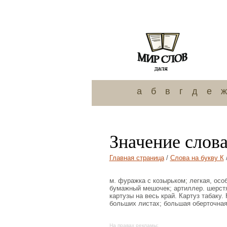
а
б
в
г
д
е
ж
Значение слова
Главная страница
/
Слова на букву К
м. фуражка с козырьком; легкая, особ
бумажный мешочек; артиллер. шерстя
картузы на весь край. Картуз табаку.
больших листах; большая оберточная
На правах рекламы: