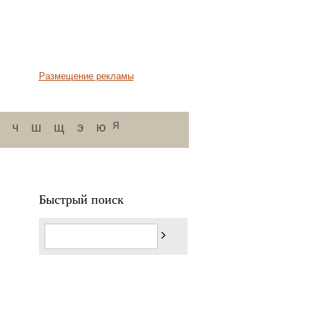
Размещение рекламы
я
ч
ш
щ
э
ю
Быстрый поиск