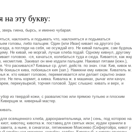
 на эту букву:
 зверь гиена, бырсь, и именно чубарая.
яться, наклонять и подымать что, наклоняться и подыматься
ьем головы, либо пальцем. Один (или Иван) кивает на другого (на
оседа, а погляди на себя, не осуждай его. Не кивай пальцем, сам будеш
щему. Не кивай, не моргай, лучше хлеба подай. Одному кивнул, другому
ивает головою. -ся, качаться, колебаться туда и сюда. Кивается, как жи
, несметлив. Закивал он мне издали пальцем. Накивал пятами (южн.),
. Что раскивался? Киванье ср. длит. действ. по знач. глаг. Кив, кивок м.
Не боишься кива, побоишься кия (зап.). Намекни ему кивком. Киватель м.
унья ж. кто кивает головою, перемигивается или делает скрытно знаки
оте. Не печь кормит, а кивка. Кивалка ж. в машинах, рычаг или качун.
арем, перекувыркой, торчмя головой. Здес слышно: кивать и верх, и
 убор из твердой кожи, с развалистою или прямою тульею и плоским
 Киверщик м. киверный мастер.
кивать.
 для освященного хлеба, дарохранительница, или | сень, под которою на
киот, кивотец; кивотка ж. поставец для святых икон; иудеи хранили в
завета, а ныне, в синагогах, пятикнижие Моисеево (Сефертойра; кивот у
тый срубец над могилою, голубец, голбец. Кивотный, к кивоту относящ.