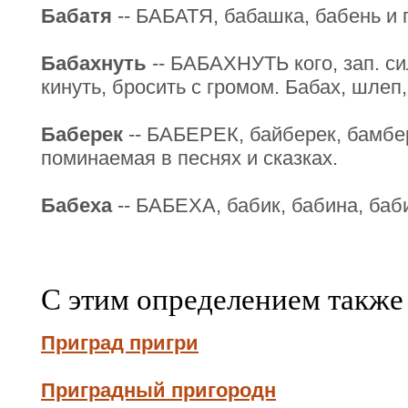
Бабатя
-- БАБАТЯ, бабашка, бабень и п
Бабахнуть
-- БАБАХНУТЬ кого, зап. си
кинуть, бросить с громом. Бабах, шлеп, 
Баберек
-- БАБЕРЕК, байберек, бамбер
поминаемая в песнях и сказках.
Бабеха
-- БАБЕХА, бабик, бабина, баби
С этим определением также
Приград пригри
Приградный пригородн