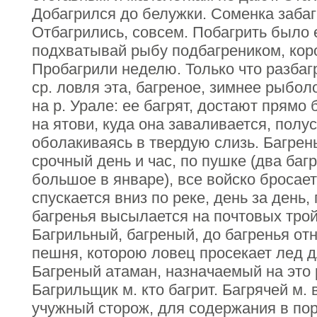
Добагрился до белужки. Соменка забаг
Отбагрились, совсем. Побагрить было 
подхватывай рыбу подбагреником, кор
Пробагрили неделю. Только что разбаг
ср. ловля эта, багреное, зимнее рыбол
на р. Урале: ее багрят, достают прямо 
на ятови, куда она заваливается, полу
оболакиваясь в твердую слизь. Багрень
срочный день и час, по пушке (два баг
большое в январе), все войско бросает
спускается вниз по реке, день за день,
багренья высылается на почтовых тройк
Багрильный, багреный, до багренья от
пешня, которою ловец просекает лед д
Багреный атаман, назначаемый на это
Багрильщик м. кто багрит. Багрячей м.
учужный сторож, для содержания в поря