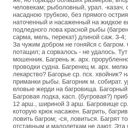
человекам; рыболовный, урал. -казач. 
насадною трубкою, без прямого острия
наточенный и насаженный на жидкое е
подледного лова красной рыбы (багрен
сарма, мель, перекат) длиной саж. 3-4;
За чужим добром не гоняйся с багром. 
потащил; а сорвалось - не удалось. Тут 
мошенник. Багрень ж. арх. прорубленно
проводки судна. Багренец м. арх. мелки
лекарство? Багорье ср. пск. хвойник? 
приманки рыбы. Багорник м. собират. у
еловые жерди на багровища. Багорный,
Багровая лодка, касп. (бугровая?) пр
12 арш., шириной 3 арш. Багровище ср.
которую крюк насажен. Багрить, багрива
ловить багром; -ся, ловиться. Багрят т
отставным и малолеткам не дают. Эта 