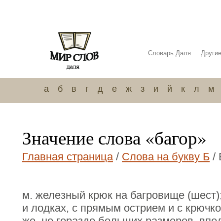
Словарь Даля
Други
а
б
в
г
д
е
ж
з
и
й
к
л
м
Значение слова «багор»
Главная страница
/
Слова на букву Б
/ 
м. железный крюк на багровище (шест);
и лодках, с прямым острием и с крючко
же, но гораздо больших размеров, вп