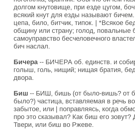
долгом кнутовище, при езде цугом, боч
всякий кнут для езды называют бичем. 
цепа, било, битчик, типок. | *Всякое б
общину или страну; голод, повальные 
самоуправство бесчеловечного властел
бич наслал.
Бичера
-- БИЧЕРА об. единств. и собир
голыш, голь, нищий; нищая братия, бедн
двора.
Биш
-- БИШ, бишь (от было-вишь? от б
было?) частица, вставляемая в речь в
забытое, или | поправляясь, когда об
про это сказывал? Как биш его зовут? 
Твери, или биш во Ржеве.