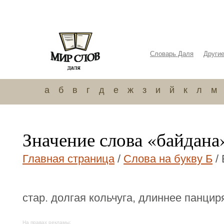
Словарь Даля
Други
а
б
в
г
д
е
ж
з
и
й
к
л
м
Значение слова «байдана
Главная страница
/
Слова на букву Б
/
стар. долгая кольчуга, длиннее панцир
На правах рекламы: