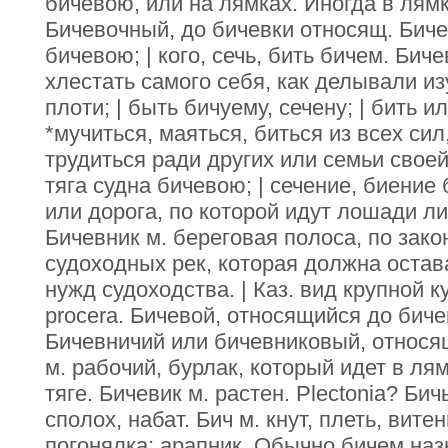
бичевою, или на лямках. Иногда в лям
Бичевочный, до бичевки относящ. Биче
бичевою; | кого, сечь, бить бичем. Биче
хлестать самого себя, как делывали и
плоти; | быть бичуему, сечену; | бить ил
*мучиться, маяться, биться из всех сил
трудиться ради других или семьи своей
тяга судна бичевою; | сечение, биение
или дорога, по которой идут лошади ли
Бичевник м. береговая полоса, по зако
судоходных рек, которая должна остав
нужд судоходства. | Каз. вид крупной к
procera. Бичевой, относящийся до бич
Бичевничий или бичевниковый, относя
м. рабочий, бурлак, который идет в ля
тяге. Бичевик м. растен. Plectonia? Бич
сполох, набат. Бич м. кнут, плеть, вите
погонялка; арапник. Обычно бичем на