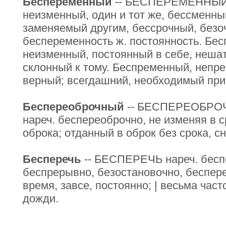
Беспеременный
-- БЕСПЕРЕМЕННЫЙ,
неизменный, один и тот же, бессменны
заменяемый другим, бессрочный, безо
беспеременность ж. постоянность. Бе
неизменный, постоянный в себе, неша
склонный к тому. Беспременный, непр
верный; всегдашний, необходимый при
Беспереоброчный
-- БЕСПЕРЕОБРОЧН
нареч. беспереоброчно, не изменяя в с
оброка; отданный в оброк без срока, с
Бесперечь
-- БЕСПЕРЕЧЬ нареч. беспе
беспрерывно, безостановочно, беспере
время, завсе, постоянно; | весьма час
дожди.