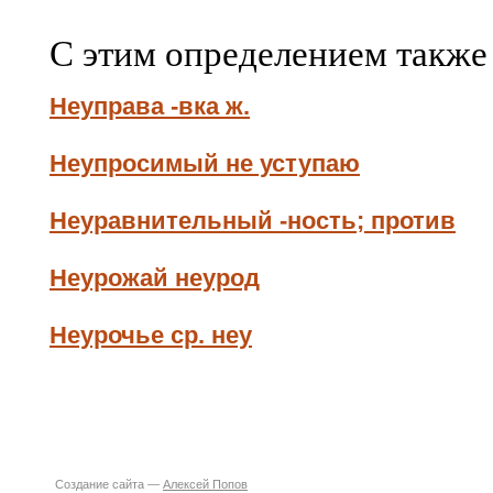
С этим определением также
Неуправа -вка ж.
Неупросимый не уступаю
Неуравнительный -ность; против
Неурожай неурод
Неурочье ср. неу
Создание сайта —
Алексей Попов