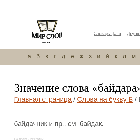
Словарь Даля
Други
а
б
в
г
д
е
ж
з
и
й
к
л
м
Значение слова «байдара
Главная страница
/
Слова на букву Б
/
байдачник и пр., см. байдак.
На правах рекламы: